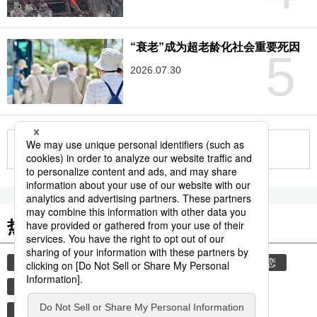
“衰老”成为超老龄化社会重要死因
5
2026.07.30
更多
热门关键词
lgbt
双性恋者
同志
同性伴侣
同性恋
女同性恋者
女性
府中青年之家事件
性别认同障碍
性少数群体