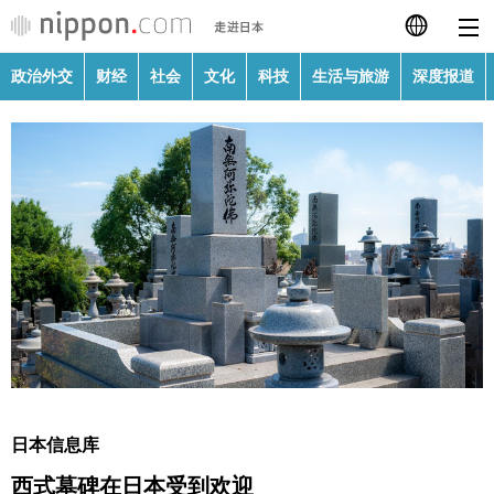
政治外交
财经
社会
文化
科技
生活与旅游
深度报道
日本語
English
繁體字
政治外交
Français
财经
Español
社会
العربية
文化
Русский
日本信息库
科技
西式墓碑在日本受到欢迎