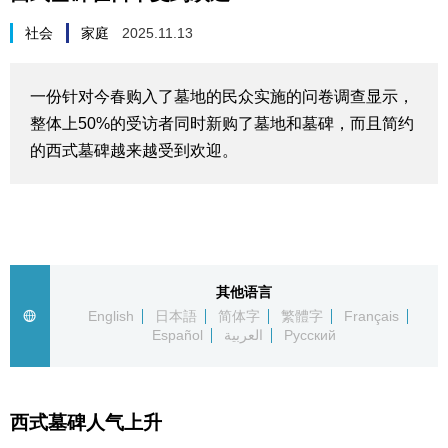
生活与旅游
社会
家庭
2025.11.13
深度报道
一份针对今春购入了墓地的民众实施的问卷调查显示，
整体上50%的受访者同时新购了墓地和墓碑，而且简约
视觉日本
的西式墓碑越来越受到欢迎。
新闻
话题
其他语言
日本信息库
English
日本語
简体字
繁體字
Français
Español
العربية
Русский
日本一瞥
西式墓碑人气上升
人物访谈