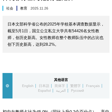
生活与旅游
社会
教育
2025.11.26
深度报道
日本文部科学省公布的2025年学校基本调查数据显示，
截至5月1日，国立公立私立大学共有54426名女性教
视觉日本
师，创历史新高。女性教师在整个教师队伍中的占比也
创下历史新高，达到28.2%。
新闻
话题
日本信息库
其他语言
English
日本語
简体字
繁體字
Français
Español
العربية
Русский
日本一瞥
人物访谈
初中女教师占比为45.0%（同比上升0.2个百分点），高中