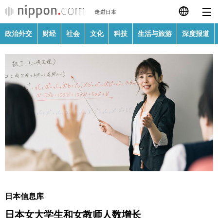
政治外交
财经
社会
文化
科技
生活与旅游
深度报道
日本語
English
繁體字
政治外交
Français
财经
Español
社会
العربية
文化
Русский
日本信息库
科技
日本女大学生和女教师人数增长