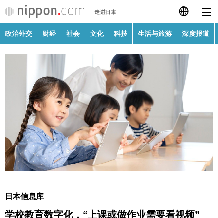
政治外交
财经
社会
文化
科技
生活与旅游
深度报道
日本語
English
繁體字
政治外交
Français
财经
Español
社会
العربية
文化
Русский
日本信息库
科技
学校教育数字化，“上课或做作业需要看视频”