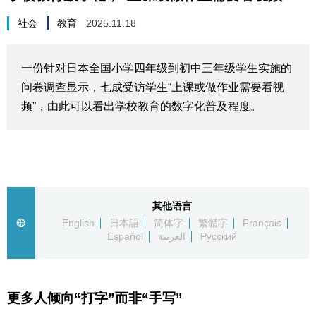
生活与旅游
社会
教育
2025.11.18
深度报道
一份针对日本全国小学四年级到初中三年级学生实施的
问卷调查显示，七成受访学生“上课或做作业需要看视
视觉日本
频”，由此可以看出学校教育的数字化普及程度。
新闻
话题
其他语言
日本信息库
English
日本語
简体字
繁體字
Français
Español
العربية
Русский
日本一瞥
更多人倾向“打字”而非“手写”
人物访谈