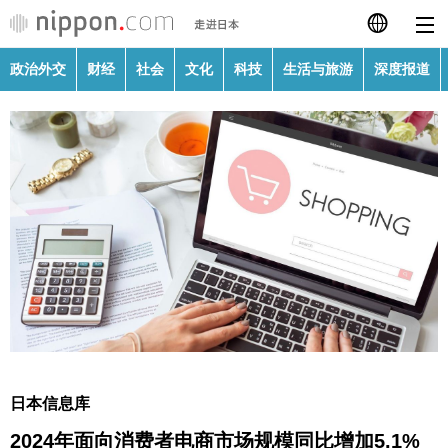
政治外交
财经
社会
文化
科技
生活与旅游
深度报道
日本語
English
繁體字
政治外交
Français
财经
Español
社会
العربية
文化
Русский
日本信息库
科技
2024年面向消费者电商市场规模同比增加5.1%