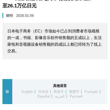
至26.1万亿日元
生活与旅游
财经
2026.01.06
深度报道
日本电子商务（EC）市场如今已占到消费者市场规模
视觉日本
的一成，书籍、影像音乐软件销售额的五成以上，生活
家电和音视频设备销售额的四成以上都已经转为了线上
新闻
交易。
话题
日本信息库
其他语言
日本一瞥
English
日本語
简体字
繁體字
Français
Español
العربية
Русский
人物访谈