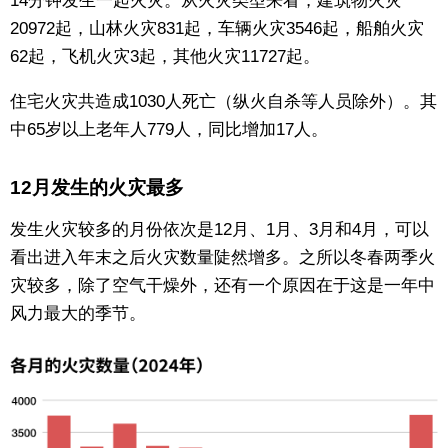
14分钟发生一起火灾。从火灾类型来看，建筑物火灾
20972起，山林火灾831起，车辆火灾3546起，船舶火灾
东京
62起，飞机火灾3起，其他火灾11727起。
编辑部通知
住宅火灾共造成1030人死亡（纵火自杀等人员除外）。其
中65岁以上老年人779人，同比增加17人。
SNS
12月发生的火灾最多
发生火灾较多的月份依次是12月、1月、3月和4月，可以
看出进入年末之后火灾数量陡然增多。之所以冬春两季火
灾较多，除了空气干燥外，还有一个原因在于这是一年中
风力最大的季节。