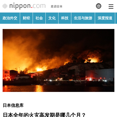
政治外交
财经
社会
文化
科技
生活与旅游
深度报道
日本語
English
繁體字
政治外交
Français
财经
Español
社会
العربية
文化
Русский
日本信息库
科技
日本全年的火灾高发期是哪几个月？