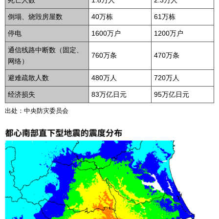
死亡人数
1.8万人
2.3万人
倒塌、烧毁房屋数
40万栋
61万栋
停电
1600万户
1200万户
通信线路中断数（固定、
760万条
470万条
网络）
避难疏散人数
480万人
720万人
经济损失
83万亿日元
95万亿日元
出处：中央防灾委员会