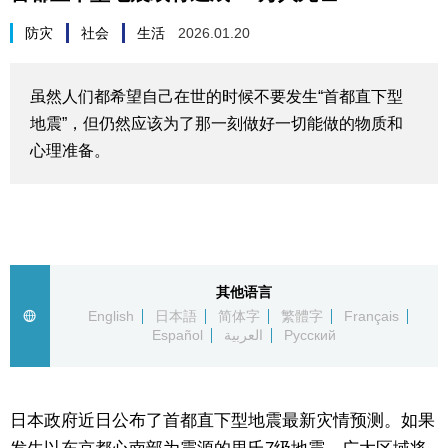
生活与旅游
防灾
社会
生活
2026.01.20
深度报道
虽然人们都希望自己在世的时候不要发生“首都直下型
地震”，但仍然应该为了那一刻做好一切能做的物质和
视觉日本
心理准备。
新闻
话题
其他语言
日本信息库
English
日本語
简体字
繁體字
Français
Español
العربية
Русский
日本一瞥
日本政府近日公布了首都直下型地震最新灾情预测。如果
人物访谈