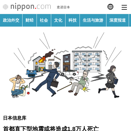
政治外交
财经
社会
文化
科技
生活与旅游
深度报道
日本語
English
繁體字
政治外交
Français
财经
Español
社会
العربية
文化
Русский
日本信息库
科技
首都直下型地震或将造成1.8万人死亡