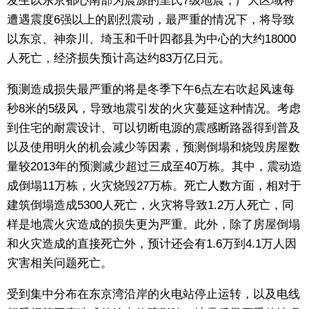
发生以东京都心南部为震源的里氏7级地震，广大区域将
遭遇震度6强以上的剧烈震动，最严重的情况下，将导致
东京
以东京、神奈川、埼玉和千叶四都县为中心的大约18000
人死亡，经济损失预计高达约83万亿日元。
编辑部通知
预测造成损失最严重的将是冬季下午6点左右吹起风速每
SNS
秒8米的5级风，导致地震引发的火灾蔓延这种情况。考虑
到住宅的耐震设计、可以切断电源的震感断路器得到普及
以及使用明火的机会减少等因素，预测倒塌和烧毁房屋数
量较2013年的预测减少超过三成至40万栋。其中，震动造
成倒塌11万栋，火灾烧毁27万栋。死亡人数方面，相对于
建筑倒塌造成5300人死亡，火灾将导致1.2万人死亡，同
样是地震火灾造成的损失更为严重。此外，除了房屋倒塌
和火灾造成的直接死亡外，预计还会有1.6万到4.1万人因
灾害相关问题死亡。
受到集中分布在东京湾沿岸的火电站停止运转，以及电线