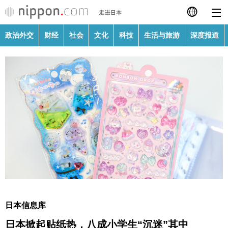
政治外交
财经
社会
文化
科技
生活与旅游
深度报道
日本語
English
繁體字
政治外交
Français
财经
Español
社会
العربية
文化
Русский
日本信息库
科技
日本掀起贴纸热，八成小学生“沉迷”其中