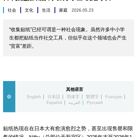
生活与旅游
社会
文化
生活
家庭
2026.05.23
深度报道
“收集贴纸”已经可谓是一种社会现象。虽然许多中小学
生都把贴纸当作社交工具，但似乎在这个领域也会产生
视觉日本
“贫富”差距。
新闻
话题
其他语言
日本信息库
English
日本語
简体字
繁體字
Français
Español
العربية
Русский
日本一瞥
贴纸热现在在日本大有愈演愈烈之势，甚至出现售罄和限
人物访谈