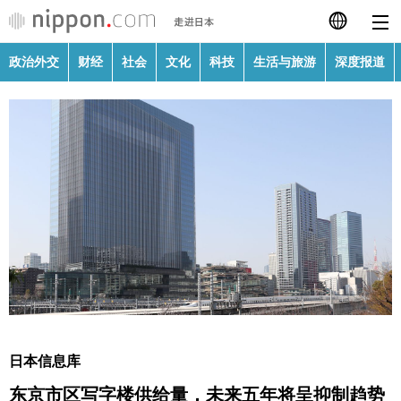
政治外交
财经
社会
文化
科技
生活与旅游
深度报道
日本語
English
繁體字
政治外交
Français
财经
Español
社会
العربية
文化
Русский
日本信息库
科技
东京市区写字楼供给量，未来五年将呈抑制趋势