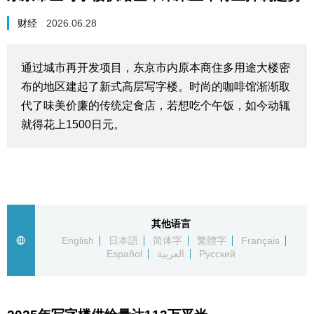
生活与旅游
财经
2026.06.28
深度报道
通过城市再开发项目，东京市内原本商住多用途大楼密
布的地区建起了新式高层写字楼。时尚的咖啡馆渐渐取
视觉日本
代了味美价廉的传统定食店，若想吃个午饭，如今动辄
就得花上1500日元。
新闻
话题
日本信息库
其他语言
English
日本語
简体字
繁體字
Français
Español
العربية
Русский
日本一瞥
人物访谈