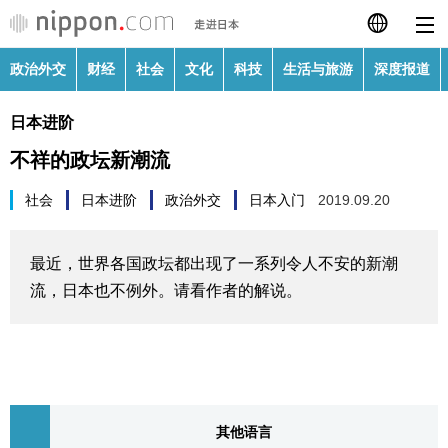
政治外交
财经
社会
文化
科技
生活与旅游
深度报道
日本語
日本进阶
English
不祥的政坛新潮流
繁體字
政治外交
社会
日本进阶
政治外交
日本入门
2019.09.20
Français
财经
最近，世界各国政坛都出现了一系列令人不安的新潮
Español
流，日本也不例外。请看作者的解说。
社会
العربية
文化
Русский
科技
其他语言