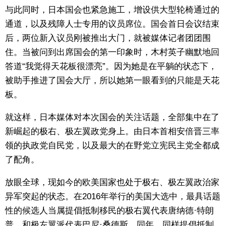
与此同时，日本国会也紧急施工，增设供大型轮椅通过的
通道，以及残障人士专用的议员席位。国会首日会议结束
后，两位新入议员刚被推出大门，就被媒体记者团团围
住。当被问到出席国会的第一印象时，木村英子幽默地回
答道“我觉得天花板很漂亮”。因为她是在平躺的状态下，
被助手推进了国会大厅，所以她第一眼看到的只能是天花
板。
就这样，日本媒体对本次国会的关注话题，全部集中在了
新崛起的极右、极左翼政党身上。由日本首相安倍晋三率
领的执政党自民党，以及最大的在野党立宪民主党全都成
了配角。
放眼全球，现如今的欧美国家也处于极右、极左翼政治家
异军突起的状态。在2016年举行的美国大选中，最具话题
性的候选人当属提倡抵制移民的极右翼代表唐纳德·特朗
普，和极左翼派代表巴尼·桑德斯。同年，同样提倡抵制