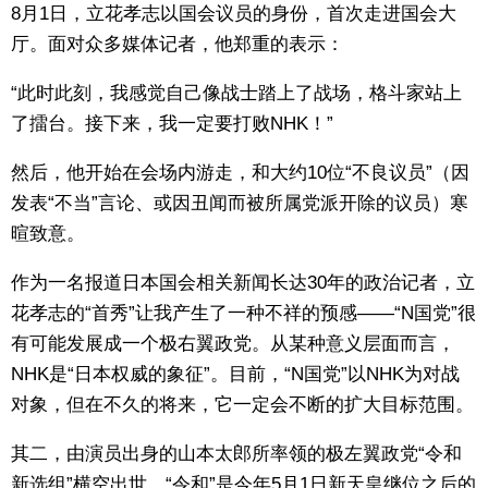
8月1日，立花孝志以国会议员的身份，首次走进国会大
厅。面对众多媒体记者，他郑重的表示：
“此时此刻，我感觉自己像战士踏上了战场，格斗家站上
了擂台。接下来，我一定要打败NHK！”
然后，他开始在会场内游走，和大约10位“不良议员”（因
发表“不当”言论、或因丑闻而被所属党派开除的议员）寒
暄致意。
作为一名报道日本国会相关新闻长达30年的政治记者，立
花孝志的“首秀”让我产生了一种不祥的预感——“N国党”很
有可能发展成一个极右翼政党。从某种意义层面而言，
NHK是“日本权威的象征”。目前，“N国党”以NHK为对战
对象，但在不久的将来，它一定会不断的扩大目标范围。
其二，由演员出身的山本太郎所率领的极左翼政党“令和
新选组”横空出世。“令和”是今年5月1日新天皇继位之后的