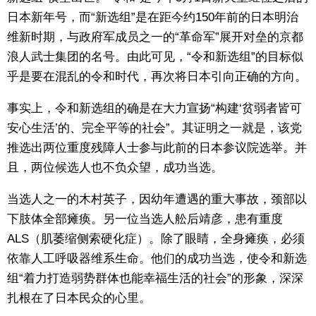
日本新年号，而“新选组”是在距今约150年前的日本明治
维新时期，与政府军成员之一的“革命军”展开对垒的京都
浪人武士集团的名号。由此可见，“令和新选组”的目标似
乎是要在混乱的令和时代，再次将日本引向正确的方向。
事实上，令和新选组的确是在大力宣扬“构建‘贫弱者皆可
安心生活’的、完全平等的社会”。其证明之一就是，该党
推选出两位重度残障人士参与此前的日本参议院选举。并
且，两位候选人也不负众望，成功当选。
当选人之一的木村英子，因幼年遭遇的重大事故，颈部以
下肢体全部瘫痪。另一位当选人舩后靖彦，患有重度
ALS（肌萎缩侧索硬化症）。除了眼睛，全身瘫痪，必须
依靠人工呼吸器维系生命。他们的成功当选，使令和新选
组“着力打造弱势群体也能幸福生活的社会”的形象，深深
扎根在了日本民众的心里。