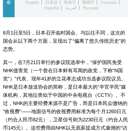
English
日本語
简体字
繁體字
Français
Español
العربية
Русский
生活与旅游
深度报道
8月1日至5日，日本召开临时国会。与以往不同，这次的
国会从以下两个方面，呈现出了“偏离了悠久传统历史”的
视觉日本
态势。
新闻
其一，在7月21日举行的参议院选举中，“保护国民免受
NHK侵害党（一个曾在日本鲜有耳闻的政党，下称“N国
话题
党”）”代表、现年41岁的立花孝志成功当选参议院议员。
NHK是日本放送协会的简称，是日本最大的“半官半民”媒
日本信息库
体机构，其地位类似于中国的中央电视台（CCTV）。不
过，NHK的主要经费来源不是广告，而是日本民众缴纳的
日本一瞥
“收视费”——地面信号的收视费用标准为每个月1260日元
（约合人民币82元），卫星信号则为2230日元（约合人民
人物访谈
币145元）。这些费用由NHK以无底薪提成方式雇佣的“访