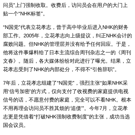
问员”上门强制收取。收费后，访问员会在用户的大门上
东京
贴一个“NHK标签”。
“N国党”代表立花孝志，曾于高中毕业后进入NHK的财务
编辑部通知
部工作。2005年，立花孝志向上级提议，纠正NHK会计的
腐败问题。但NHK的管理层并没有给予任何回应。于是，
SNS
他将这件事爆料给了日本主流综合周刊杂志之一的《周刊
文春》。随后，各大媒体纷纷对此进行了曝光。结果，立
花孝志受到了NHK的内部处分，不得不“引咎辞职”。
7年后，立花孝志组建了“N国党”，强烈主张“如果NHK采
用‘信号加密’的方式，仅向支付了收视费的家庭提供电视
信号的话，不愿意付费的家庭，完全可以不看NHK。根本
不用再理会访问员不胜其烦的‘追债’”。今年7月，立花孝
志更是凭借着“打破NHK强制收费制度”的主张，成功当选
国会议员。