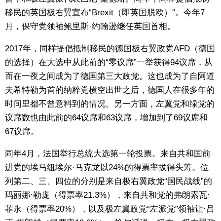
移民的英国极右翼宣布“Brexit（即英国脱欧）”。今年7
月，保守党领袖鲍里斯·约翰逊继任英国首相。
2017年，同样提倡抵制移民的德国极右翼政党AFD（德国
的选择）在大选中从此前的“零议席”一举获得94议席，从
而在一夜之间成为了德国第三大政党。这也成为了自阿道
夫希特勒为首的纳粹党横空出世之后，德国人在很多年的
时间里都不曾意料到的情况。另一方面，左翼党和绿党的
议席数也由此前的64议席和63议席，增加到了69议席和
67议席。
同年4月，法国举行总统大选第一轮投票。来自共和国前
进党的埃马纽埃尔·马克龙以24%的得票率拔得头筹。位
列第二、三、四位的分别是来自极右翼政党“国民战线”的
玛丽娜·勒庞（得票率21.3%），来自共和党的弗朗索瓦·
菲永（得票率20%），以及极左翼政党“左派党”领袖让·吕