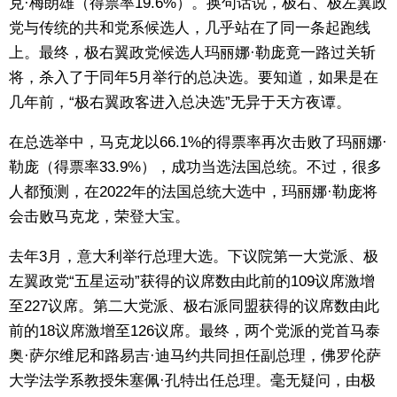
克·梅朗雄（得票率19.6%）。换句话说，极右、极左翼政
党与传统的共和党系候选人，几乎站在了同一条起跑线
上。最终，极右翼政党候选人玛丽娜·勒庞竟一路过关斩
将，杀入了于同年5月举行的总决选。要知道，如果是在
几年前，“极右翼政客进入总决选”无异于天方夜谭。
在总选举中，马克龙以66.1%的得票率再次击败了玛丽娜·
勒庞（得票率33.9%），成功当选法国总统。不过，很多
人都预测，在2022年的法国总统大选中，玛丽娜·勒庞将
会击败马克龙，荣登大宝。
去年3月，意大利举行总理大选。下议院第一大党派、极
左翼政党“五星运动”获得的议席数由此前的109议席激增
至227议席。第二大党派、极右派同盟获得的议席数由此
前的18议席激增至126议席。最终，两个党派的党首马泰
奥·萨尔维尼和路易吉·迪马约共同担任副总理，佛罗伦萨
大学法学系教授朱塞佩·孔特出任总理。毫无疑问，由极