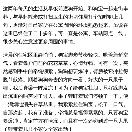
这两年每天的生活从早饭前遛狗开始。和狗宝一起走街串
东京
巷，与早起散步或打扫卫生的街坊邻居打个招呼聊上几
句，逐渐对自己家所在公寓周围的环境熟悉起来。虽说在
编辑部通知
这里已经住了二十多年，可一直是公寓、车站两点一线，
很少关心注意过更多周围的事情。
SNS
清晨的住宅区里静悄悄，狗宝脚步节奏轻快。吸着新鲜空
气，看着每户门前的花花草草，心情舒畅。可有一次，突
然感到手中的牵绳绷紧，狗狗想要爆冲，臂膀被它抻拉得
脱节般疼。顺着狗狗奔去的方向一看，好大的一只果子
狸，我后脊梁一阵发凉！可为了给狗宝壮胆，只好跺脚发
出沉重的响声迎了过去。果子狸盯着我们停顿了一下，便
一溜烟地消失在草丛里。我紧紧拉住狗宝，松了一口气。
自那次起，我有了准备，牵绳总是攥得紧紧的。只要狗宝
要爆冲，肯定前方有情况，而且有一次还碰到过一只大果
子狸带着几只小家伙全家出动！