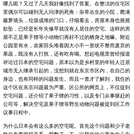
哪儿呢？又过了几天我好像找到了答案。在整洁的住宅区
里偶尔可以碰到无人问津的死角：杂草丛生的小院，爬满
藤萝墙头，垃圾成堆的门口，仔细看去，房屋本身也摇摇
欲坠，已经是长年失修早就没有人居住的空宅。这样的房
屋不正是果子狸等小动物们再好不过的栖身之地嘛。附近
公园里有水，农家田头堆着因大小不一形状不整而废弃的
果蔬，既没有人打扰，还有吃有喝。想起电视里曾经报道
评论过日本的空宅问题，原本以为是乡村里的年轻人迁居
城市无人继承引起的，没想到就在东京市区内，在自己的
身边，也有同样的问题发生。而且一查才了解到，我住的
这个区在东京问题最为严重。区公所的网页上，不仅提到
空宅问题，还介绍了果子狸的习性，以及专门从事驱赶的
公司等，解决空宅及果子狸等野生动物问题被提到区工作
议事日程中。
为什么日本会有这么多的空宅呢。首先这个问题和少子老