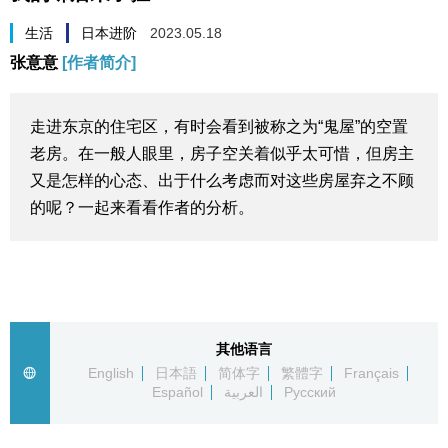
生活与旅游
生活
日本进阶
2023.05.18
张意意
[作者简介]
深度报道
走进东京的住宅区，有时会看到被称之为“鬼屋”的空置
视觉日本
老房。在一般人眼里，房子空关着似乎太可惜，但房主
又是怎样的心态、出于什么考虑而对这些房屋弃之不顾
新闻
的呢？一起来看看作者的分析。
话题
日本信息库
其他语言
日本一瞥
English
日本語
简体字
繁體字
Français
Español
العربية
Русский
人物访谈