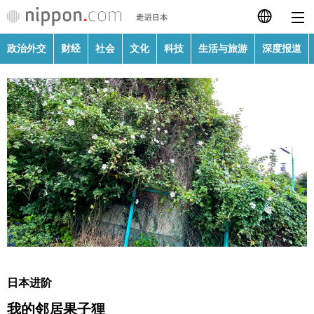
政治外交
财经
社会
文化
科技
生活与旅游
深度报道
日本語
English
繁體字
政治外交
Français
财经
Español
社会
العربية
文化
Русский
日本进阶
科技
我的邻居果子狸