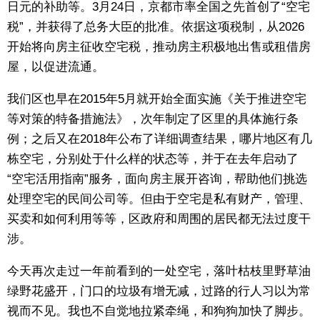
日元的补助等。3月24日，京都市率全国之先首创了“空宅
税”，并获得了总务大臣的批准。依据这项税制，从2026
开始将向房主征收空宅税，推动房主积极地出售或租借房
屋，以促进流通。
我们区也早在2015年5月就开始全面实施《关于推进空宅
等对策的特备措施法》，次年制定了区里的具体施行条
例；之后又在2018年公布了详细调查结果，哪片地区有几
栋空宅，分别处于什么样的状态等，并于在去年启动了
“空宅活用指南”服务，面向房主展开咨询，帮助他们挑选
处理空宅的民间公司等。但由于空宅是私有财产，管理、
买卖和如何利用等等，区政府和周围的居民都无法过度干
涉。
今天再次走过一年前看到的一处空宅，落叶枯枝里野草油
绿野花盛开，门口的垃圾有增无减，过路的行人习以为常
视而不见。我也不自觉地拉紧牵绳，和狗狗加快了脚步。