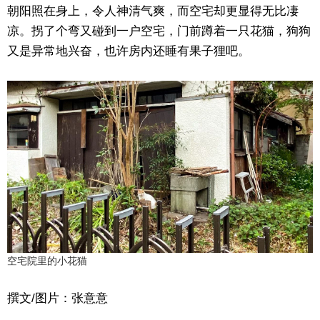
朝阳照在身上，令人神清气爽，而空宅却更显得无比凄
凉。拐了个弯又碰到一户空宅，门前蹲着一只花猫，狗狗
又是异常地兴奋，也许房内还睡有果子狸吧。
空宅院里的小花猫
撰文/图片：张意意