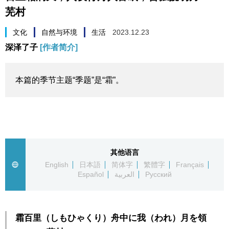
芜村
生活与旅游
文化
自然与环境
生活
2023.12.23
深度报道
深泽了子
[作者简介]
视觉日本
本篇的季节主题“季题”是“霜”。
新闻
话题
其他语言
日本信息库
English
日本語
简体字
繁體字
Français
Español
العربية
Русский
日本一瞥
霜百里（しもひゃくり）舟中に我（われ）月を領
人物访谈