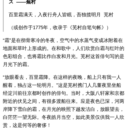
ス ——蕪村
东京
百里霜满天，入夜行舟人皆眠，吾独揽明月 芜村
编辑部通知
（或创作于1775年，收录于《芜村自笔句帐》）
“霜”是在彻骨寒冷的冬夜，空气中的水蒸气变成冰附着在
SNS
地面和草叶上形成的。在和歌中，人们欣赏白霜与红叶的
色彩组合，也将霜比作白发和月光。芜村这首俳句写的是
月光下的霜。
“放眼看去，百里霜降。在这样的夜晚，船上只有我一人
醒着，独占这一轮明月。”这是芜村携门人几董夜里坐船
经淀川前往京都时创作的俳句。当时，大阪八轩家和京都
附近的伏见之间，有很多渡船往来。应是夜色已深，河两
岸降下雪白的霜，在月光的映照下越发洁白，放眼望去，
白茫茫一望无际。冬夜皓月当空，如此美景仅供我一人欣
赏，这是何等的奢侈！