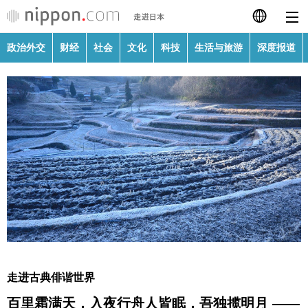
政治外交
财经
社会
文化
科技
生活与旅游
深度报道
日本語
English
繁體字
政治外交
Français
财经
Español
社会
العربية
文化
Русский
走进古典俳谐世界
科技
百里霜满天，入夜行舟人皆眠，吾独揽明月 ——