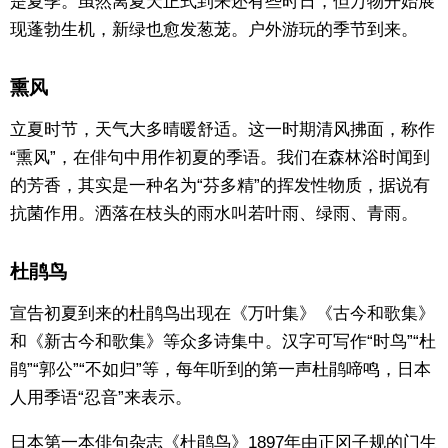
是夏季。虽然离夏天正式到来还有些时日，但万物开始展
现蓬勃生机，新绿也愈发葱茏。户外游玩的季节到来。
东京
熏风
编辑部通知
立夏时节，天气大多晴暖舒适。这一时期清风拂面，称作
SNS
“熏风”，在俳句中用作初夏的季语。我们在森林浴时闻到
的芳香，其实是一种名为“芬多精”的挥发性物质，据说有
抗菌作用。洒落在枝头的雨水叫若叶雨、绿雨、青雨。
杜鹃鸟
宣告初夏到来的杜鹃鸟出现在《万叶集》《古今和歌集》
和《新古今和歌集》等众多诗集中。汉字可写作“时鸟”“杜
鹃”“郭公”“不如归”等，每年听到的第一声杜鹃啼鸣，日本
人用季语“忍音”来表示。
日本第一本俳句杂志《杜鹃鸟》1897年由正冈子规的门生