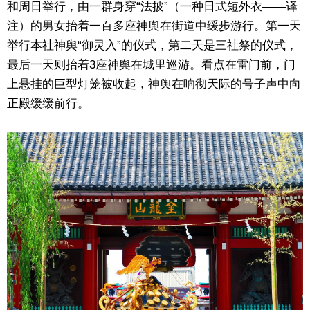
和周日举行，由一群身穿“法披”（一种日式短外衣——译
注）的男女抬着一百多座神舆在街道中缓步游行。第一天
举行本社神舆“御灵入”的仪式，第二天是三社祭的仪式，
最后一天则抬着3座神舆在城里巡游。看点在雷门前，门
上悬挂的巨型灯笼被收起，神舆在响彻天际的号子声中向
正殿缓缓前行。