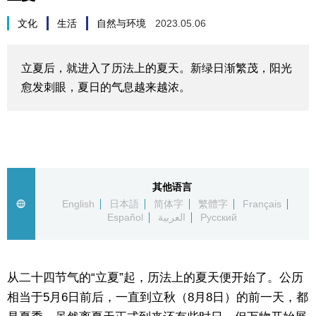
生活与旅游
文化
生活
自然与环境
2023.05.06
深度报道
立夏后，就进入了历法上的夏天。新绿日渐繁茂，阳光
愈发刺眼，夏日的气息越来越浓。
视觉日本
新闻
话题
其他语言
English
日本語
简体字
繁體字
Français
Español
العربية
Русский
日本信息库
日本一瞥
从二十四节气的“立夏”起，历法上的夏天便开始了。公历
相当于5月6日前后，一直到立秋（8月8日）的前一天，都
人物访谈