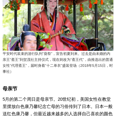
平安时代装束的游行队列“葵祭”，宣告初夏到来。过去是由未婚的内
亲王“斋王”到贺茂社主持仪式，现在则改为“斋王代”，由推选出的普通
女性“代理斋王”，届时身着“十二单衣”盛装登场（2018年5月15日，时
事社）
母亲节
5月的第二个周日是母亲节。20世纪初，美国女性在教堂
里摆放白色康乃馨纪念亡母的习俗传到了日本。日本一般
送红色康乃馨，但最近越来越多的人选择自己喜欢的颜色