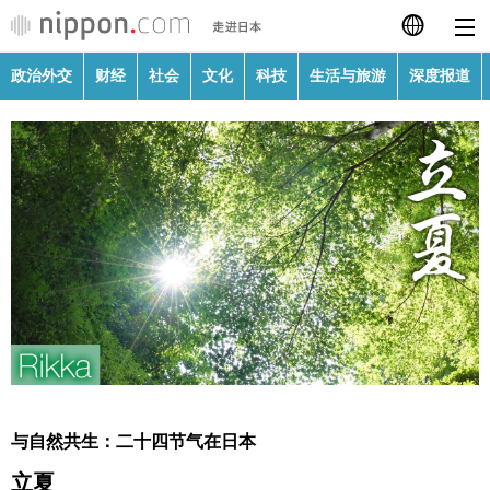
政治外交
财经
社会
文化
科技
生活与旅游
深度报道
日本語
English
繁體字
政治外交
Français
财经
Español
社会
العربية
文化
Русский
与自然共生：二十四节气在日本
科技
立夏