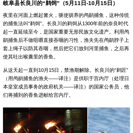
岐阜县长良川的“鹈饲”（5月11日-10月15日）
夜里在河面上燃起篝火，驱使驯养的鸬鹚捕鱼，这种传统
的捕鱼法叫“鹈饲”。长良川的鹈饲从1300年前的奈良时代
起一直延续至今，是国家重要无形民族文化遗产。利用鸬
鹚捕鱼后不做咀嚼直接吞咽的习性，渔夫先在鸬鹚脖子上
套上绳子以防其吞咽，然后把它们放到河里捕鱼，之后再
使其吐出喉囊里的香鱼。
从这天起一直到10月15日，禁渔期解除。长良川的“鹈匠”
（用鸬鹚捕鱼的渔夫——译注）是供职于宫内厅（处理日
本皇室成员事务的政府机关——译注）的国家公务员，他
们将捕到的香鱼进献给宫内厅。