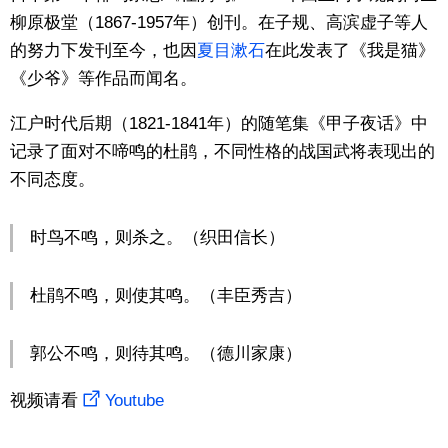
柳原极堂（1867-1957年）创刊。在子规、高滨虚子等人
的努力下发刊至今，也因
夏目漱石
在此发表了《我是猫》
《少爷》等作品而闻名。
江户时代后期（1821-1841年）的随笔集《甲子夜话》中
记录了面对不啼鸣的杜鹃，不同性格的战国武将表现出的
不同态度。
时鸟不鸣，则杀之。（织田信长）
杜鹃不鸣，则使其鸣。（丰臣秀吉）
郭公不鸣，则待其鸣。（德川家康）
视频请看
Youtube