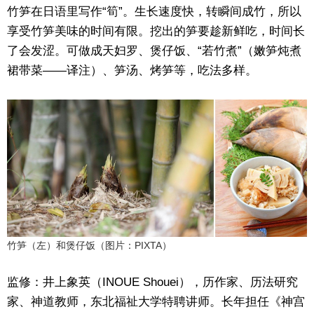
竹笋在日语里写作“筍”。生长速度快，转瞬间成竹，所以
享受竹笋美味的时间有限。挖出的笋要趁新鲜吃，时间长
了会发涩。可做成天妇罗、煲仔饭、“若竹煮”（嫩笋炖煮
裙带菜——译注）、笋汤、烤笋等，吃法多样。
竹笋（左）和煲仔饭（图片：PIXTA）
监修：井上象英（INOUE Shouei），历作家、历法研究
家、神道教师，东北福祉大学特聘讲师。长年担任《神宫