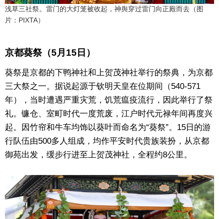
浅草三社祭。雷门的大灯笼被收起，神舆穿过雷门向正殿而去（图
片：PIXTA）
京都葵祭（5月15日）
葵祭是京都的下鸭神社和上贺茂神社举行的祭典，为京都
三大祭之一。据说起源于钦明天皇在位期间（540-571
年），当时遭遇严重灾荒，饥荒瘟疫流行，因此举行了祭
礼。镰仓、室町时代一度荒废，江户时代元禄年间再度兴
起。因竹帘和牛车均饰以葵叶而命名为“葵祭”。15日的游
行队伍由500多人组成，均作平安时代贵族装扮，从京都
御苑出发，缓步行进至上贺茂神社，全程约8公里。