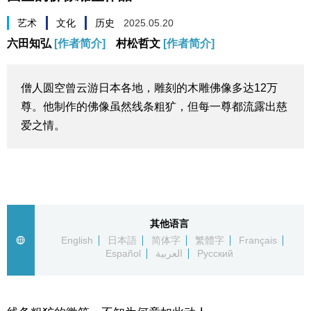
生活与旅游
艺术
文化
历史
2025.05.20
六田知弘
[作者简介]
村松哲文
[作者简介]
深度报道
僧人圆空曾云游日本各地，雕刻的木雕佛像多达12万
视觉日本
尊。他制作的佛像虽然线条粗犷，但每一尊都流露出慈
爱之情。
新闻
话题
日本信息库
其他语言
English
日本語
简体字
繁體字
Français
Español
العربية
Русский
日本一瞥
人物访谈