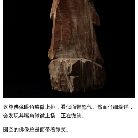
这尊佛像眼角略微上挑，看似面带怒气。然而仔细端详，
会发现其嘴角微微上扬，正在微笑。
圆空的佛像总是面带着微笑。