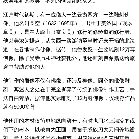
线条粗犷的微笑，不知为何竟如此动人。
东京
江户时代初期，有一位僧人一边云游四方，一边雕刻佛
像。他名叫圆空（1632-1695年），出生于美浓国（现歧
编辑部通知
阜县），是在大峰山（奈良县）修行的修验道的修行者。
他以美浓为据点，从关西一路游访至当时还未开拓的北海
SNS
道，在各地制作佛像。据传，他曾发愿一生要雕刻12万尊
佛像。除了受寺庙和神社委托外，他还雕刻佛像赠送给旅
途中帮助过他的人。
他制作的雕像不仅有佛像，还涉及神像。圆空的佛像雕
刻，其迷人之处在于完全摒弃了传统的佛像制作工艺，手
法自由奔放。据传他实际雕刻了12万尊佛像，仅现存作品
就有5000多尊。
他使用的木材仅简单地纵向劈开，有时也用水上漂流的或
倒下的树木。以棱角为正面，用凿子或砍刀大刀阔斧地凿
刻。最大的特点就是不拘细节，用简洁的线条表现其造