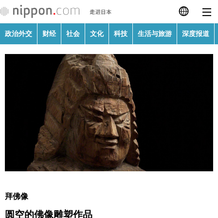
政治外交
财经
社会
文化
科技
生活与旅游
深度报道
日本語
English
繁體字
政治外交
Français
财经
Español
社会
العربية
文化
Русский
拜佛像
科技
圆空的佛像雕塑作品