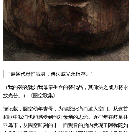
“袈裟代母护我身，佛法威光永留存。”
（我的袈裟犹如我母亲生命的替代品，其佛法之威力将永
放光芒。）《圆空歌集》
据记载，圆空幼年丧母，为摆脱悲痛而遁入空门。从这首
和歌中我们也能感受到他对母亲的思念。近些年在歧阜县
羽鸟市，从圆空雕刻的十一面观音的胎内发现了阿弥陀如