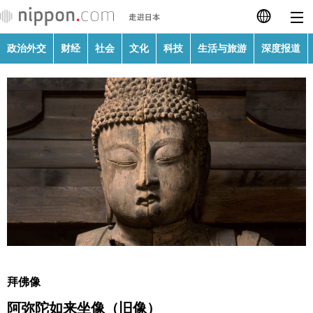
政治外交
财经
社会
文化
科技
生活与旅游
深度报道
日本語
English
繁體字
政治外交
Français
财经
Español
社会
العربية
文化
Русский
拜佛像
科技
阿弥陀如来坐像（旧像）