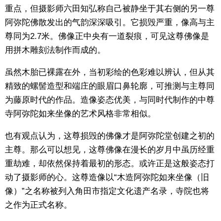
重点，但摄影师六田知弘称自己被静坐于其右侧的另一尊
阿弥陀佛散发出的气韵深深吸引。它损毁严重，像高与主
尊同为2.7米。佛像正中央有一道裂痕，可见这尊佛像是
用拼木雕刻法制作而成的。
虽然木胎已裸露在外，当初彩绘的色彩难以辨认，但从其
精致的螺髻造型和端庄的眼眉口鼻轮廓，可推测与主尊同
为藤原时代的作品。造像姿态优美，与同时代制作的中尊
寺阿弥陀如来坐像的艺术风格非常相似。
也有观点认为，这尊损毁的佛像才是阿弥陀堂创建之初的
主尊。那么可以想见，这尊佛像在漫长的岁月中虽历经重
重劫难，却依然保持着最初的形态。或许正是这般姿态打
动了摄影师的心。这尊造像以“木造阿弥陀如来坐像（旧
像）”之名称被列入角田市指定文化遗产名录，寺院也将
之作为正式名称。