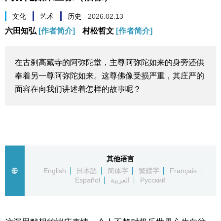
生活与旅游
文化
艺术
历史
2026.02.13
六田知弘
[作者简介]
村松哲文
[作者简介]
深度报道
在古刹高藏寺的阿弥陀堂，主尊阿弥陀如来的身旁还供
视觉日本
奉着另一尊阿弥陀如来。这尊佛像受损严重，其庄严的
面容在向我们讲述着怎样的故事呢？
新闻
话题
日本信息库
其他语言
English
日本語
简体字
繁體字
Français
Español
العربية
Русский
日本一瞥
人物访谈