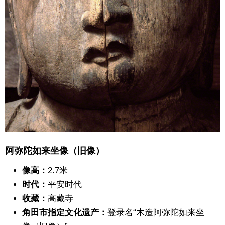
阿弥陀如来坐像（旧像）
像高：
2.7米
时代：
平安时代
收藏：
高藏寺
角田市指定文化遗产：
登录名“木造阿弥陀如来坐