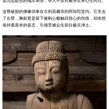
这沉思默想的端庄表情，令人不禁对极乐世界心生向往。
东京
这尊破损的佛像供奉在古刹高藏寺的阿弥陀堂内。它失去
了右臂，胸前更是留下被剜心般触目惊心的伤痕，却依然
编辑部通知
保持着原本的姿态，引领苦难众生前往极乐净土。
SNS