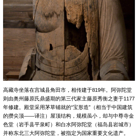
高藏寺坐落在宫城县角田市，相传建于819年。阿弥陀堂
则由奥州藤原氏鼎盛期的第三代家主藤原秀衡之妻于1177
年修建。殿堂采用茅草铺就的“宝形造”（相当于中国建筑
的攒尖顶——译注）屋顶结构，规模虽小，却与中尊寺金
色堂（岩手县平泉町）和白水阿弥陀堂（福岛县岩城市）
并称东北三大阿弥陀堂，被指定为国家重要文化遗产。