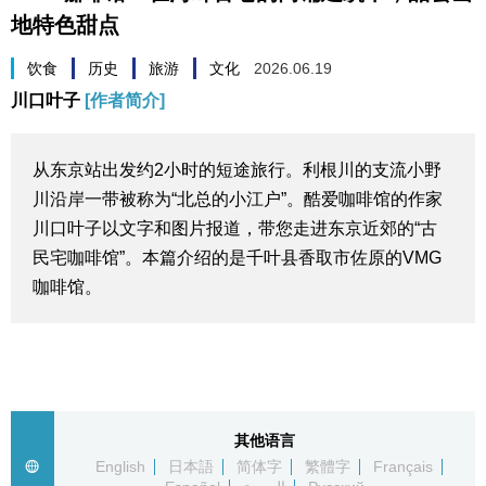
地特色甜点
生活与旅游
饮食
历史
旅游
文化
2026.06.19
深度报道
川口叶子
[作者简介]
视觉日本
从东京站出发约2小时的短途旅行。利根川的支流小野
川沿岸一带被称为“北总的小江户”。酷爱咖啡馆的作家
新闻
川口叶子以文字和图片报道，带您走进东京近郊的“古
民宅咖啡馆”。本篇介绍的是千叶县香取市佐原的VMG
话题
咖啡馆。
日本信息库
日本一瞥
其他语言
人物访谈
English
日本語
简体字
繁體字
Français