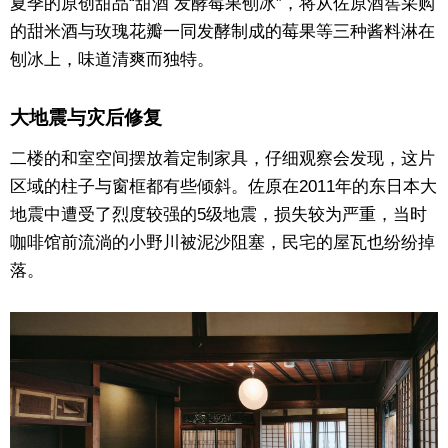
夏季的原创甜品“甜酒 发酵莓果刨冰”，将从佐原酒窖采购
的甜米酒与玫瑰花瓣一同发酵制成的莓果等三种酱料淋在
刨冰上，味道清爽而独特。
大地震与灾后修复
二楼的和室空间摆放着定制家具，仔细观察会发现，这片
区域的柱子与窗框都有些倾斜。佐原在2011年的东日本大
地震中遭受了烈度较强的5级地震，损失较为严重，当时
咖啡馆前流淌的小野川被泥沙阻塞，民宅的屋瓦也纷纷掉
落。