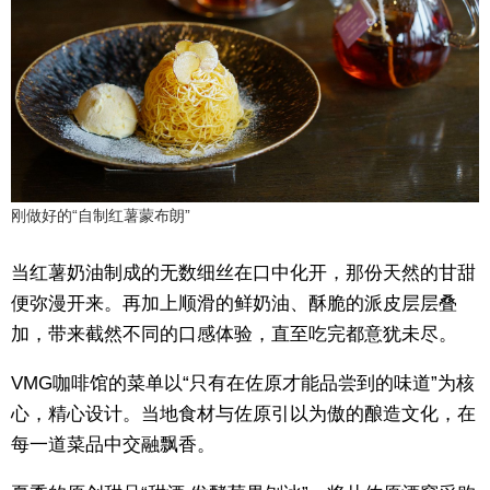
刚做好的“自制红薯蒙布朗”
当红薯奶油制成的无数细丝在口中化开，那份天然的甘甜
便弥漫开来。再加上顺滑的鲜奶油、酥脆的派皮层层叠
加，带来截然不同的口感体验，直至吃完都意犹未尽。
VMG咖啡馆的菜单以“只有在佐原才能品尝到的味道”为核
心，精心设计。当地食材与佐原引以为傲的酿造文化，在
每一道菜品中交融飘香。