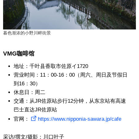
暮色渐浓的小野川畔街景
VMG咖啡馆
地址：千叶县香取市佐原イ1720
营业时间：11：00-16：00（周六、周日及节假日
到16：30）
休息日：周二
交通：从JR佐原站步行12分钟，从东京站有高速
巴士直达JR佐原站
官网：
https://www.nipponia-sawara.jp/cafe
采访/撰文/摄影：川口叶子