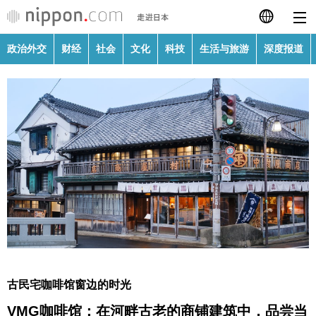
政治外交
财经
社会
文化
科技
生活与旅游
深度报道
日本語
English
繁體字
政治外交
Français
财经
Español
社会
العربية
文化
Русский
古民宅咖啡馆窗边的时光
科技
VMG咖啡馆：在河畔古老的商铺建筑中，品尝当