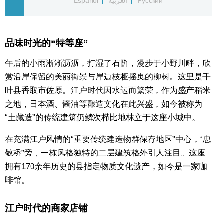
Español
العربية
Русский
东京
品味时光的“特等座”
编辑部通知
午后的小雨淅淅沥沥，打湿了石阶，漫步于小野川畔，欣
SNS
赏沿岸保留的美丽街景与岸边枝桠摇曳的柳树。这里是千
叶县香取市佐原。江户时代因水运而繁荣，作为盛产稻米
之地，日本酒、酱油等酿造文化在此兴盛，如今被称为
“土藏造”的传统建筑仍鳞次栉比地林立于这座小城中。
在充满江户风情的“重要传统建造物群保存地区”中心，“忠
敬桥”旁，一栋风格独特的二层建筑格外引人注目。这座
拥有170余年历史的县指定物质文化遗产，如今是一家咖
啡馆。
江户时代的商家店铺