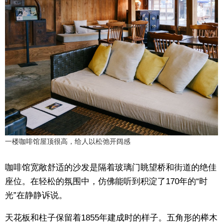
一楼咖啡馆屋顶很高，给人以松弛开阔感
咖啡馆宽敞舒适的沙发是隔着玻璃门眺望桥和街道的绝佳
座位。在轻松的氛围中，仿佛能听到积淀了170年的“时
光”在静静诉说。
天花板和柱子保留着1855年建成时的样子。五角形的榉木