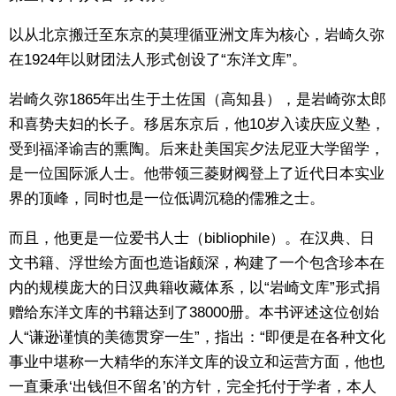
以从北京搬迁至东京的莫理循亚洲文库为核心，岩崎久弥
在1924年以财团法人形式创设了“东洋文库”。
岩崎久弥1865年出生于土佐国（高知县），是岩崎弥太郎
和喜势夫妇的长子。移居东京后，他10岁入读庆应义塾，
受到福泽谕吉的熏陶。后来赴美国宾夕法尼亚大学留学，
是一位国际派人士。他带领三菱财阀登上了近代日本实业
界的顶峰，同时也是一位低调沉稳的儒雅之士。
而且，他更是一位爱书人士（bibliophile）。在汉典、日
文书籍、浮世绘方面也造诣颇深，构建了一个包含珍本在
内的规模庞大的日汉典籍收藏体系，以“岩崎文库”形式捐
赠给东洋文库的书籍达到了38000册。本书评述这位创始
人“谦逊谨慎的美德贯穿一生”，指出：“即便是在各种文化
事业中堪称一大精华的东洋文库的设立和运营方面，他也
一直秉承‘出钱但不留名’的方针，完全托付于学者，本人