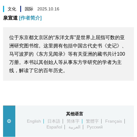
生活与旅游
文化
国际
2025.10.16
泉宣道
[作者简介]
深度报道
位于东京都文京区的“东洋文库”是世界上屈指可数的亚
视觉日本
洲研究图书馆。这里拥有包括中国古代史书《史记》、
马可波罗的《东方见闻录》等有关亚洲的藏书共计100
新闻
万册。本书以其创始人等从事东方学研究的学者为主
线，解读了它的百年历史。
话题
日本信息库
日本一瞥
其他语言
English
日本語
简体字
繁體字
Français
Español
العربية
Русский
人物访谈