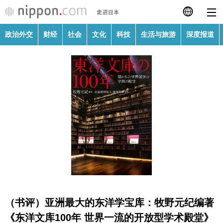
政治外交
财经
社会
文化
科技
生活与旅游
深度报道
日本語
English
繁體字
政治外交
Français
财经
Español
社会
العربية
文化
Русский
（书评）亚洲最大的东洋学宝库：牧野元纪编著
科技
《东洋文库100年 世界一流的开放型学术殿堂》