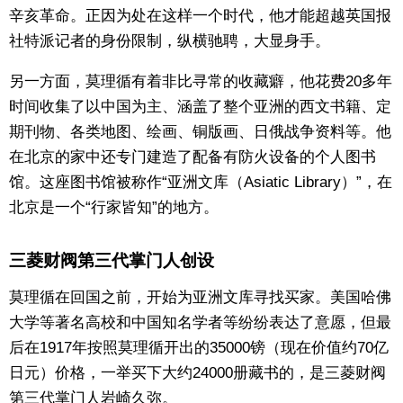
辛亥革命。正因为处在这样一个时代，他才能超越英国报
社特派记者的身份限制，纵横驰聘，大显身手。
另一方面，莫理循有着非比寻常的收藏癖，他花费20多年
时间收集了以中国为主、涵盖了整个亚洲的西文书籍、定
期刊物、各类地图、绘画、铜版画、日俄战争资料等。他
在北京的家中还专门建造了配备有防火设备的个人图书
馆。这座图书馆被称作“亚洲文库（Asiatic Library）”，在
北京是一个“行家皆知”的地方。
三菱财阀第三代掌门人创设
莫理循在回国之前，开始为亚洲文库寻找买家。美国哈佛
大学等著名高校和中国知名学者等纷纷表达了意愿，但最
后在1917年按照莫理循开出的35000镑（现在价值约70亿
日元）价格，一举买下大约24000册藏书的，是三菱财阀
第三代掌门人岩崎久弥。