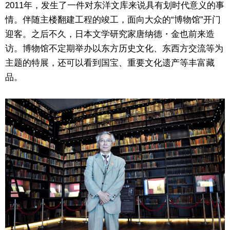
2011年，发生了一件对东洋文库来说具有划时代意义的事
情。伴随主楼翻建工程的竣工，面向大众的“博物馆”开门
迎客。之后不久，日本文学研究家唐纳德・金也前来造
访。博物馆不定期举办以东方历史文化、东西方交流等为
主题的特展，还可以看到国宝、重要文化遗产等丰富藏
品。