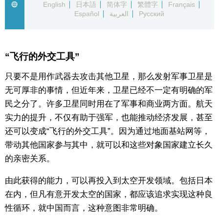
English
日本語
简体字
繁體字
Français
Español
العربية
Русский
东京
编辑部通知
“飞行的外交工具”
SNS
只要不是用作武器去攻击其他卫星，那么发射军事卫星是
无可厚非的事情，但近年来，卫星已经不一定有明确的军
民之分了。许多卫星同时用在了军事和商业两方面。航天
实力的提升，不仅有助于强军，也能推动经济发展，甚至
还可以变成“飞行的外交工具”。因为通过地面基站网等，
带动其他国家参与其中，就可以和这些对象国家建立长久
的亲密关系。
由此获得的能力，可以再投入到太空开发领域。包括日本
在内，但凡有意开发太空的国家，都应该追求实现这种良
性循环，就中国而言，这种意图非常明确。