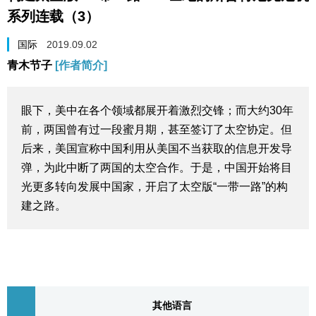
系列连载（3）
生活与旅游
国际
2019.09.02
深度报道
青木节子
[作者简介]
视觉日本
眼下，美中在各个领域都展开着激烈交锋；而大约30年
前，两国曾有过一段蜜月期，甚至签订了太空协定。但
新闻
后来，美国宣称中国利用从美国不当获取的信息开发导
弹，为此中断了两国的太空合作。于是，中国开始将目
话题
光更多转向发展中国家，开启了太空版“一带一路”的构
建之路。
日本信息库
日本一瞥
人物访谈
其他语言