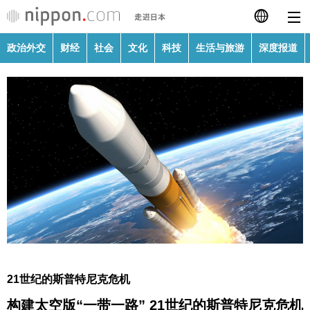
政治外交
财经
社会
文化
科技
生活与旅游
深度报道
日本語
English
繁體字
政治外交
Français
财经
Español
社会
العربية
文化
Русский
21世纪的斯普特尼克危机
科技
构建太空版“一带一路” 21世纪的斯普特尼克危机