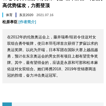
高优势猛攻，力图登顶
生活与旅游
体育
东京2020
2021.07.16
深度报道
松原孝臣
[作者简介]
视觉日本
在2012年的伦敦奥运会上，藤井瑞希/垣岩令佳这对女
双组合勇夺银牌，使日本羽毛球首次获得了梦寐以求的
新闻
奥运奖牌。以此为开端，日本军团在国际大赛上越战越
勇，预计在东京奥运会的男女所有项目上都有望竞争奖
话题
牌。其中，最有望得金的，应该是永原和可那和松本麻
佑这对女双组合。她们将携2018、2019年世锦赛两连
日本信息库
冠的胜绩，奋力冲击奥运冠军。
日本一瞥
人物访谈