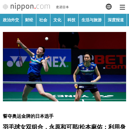
政治外交
财经
社会
文化
科技
生活与旅游
深度报道
日本語
English
繁體字
政治外交
Français
财经
Español
社会
العربية
文化
Русский
誓夺奥运金牌的日本选手
科技
羽毛球女双组合，永原和可那/松本麻佑：利用身