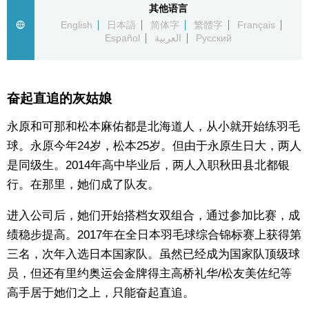
其他语言
English
日本語
简体字
繁體字
Français
东京
Español
العربية
Русский
编辑部通知
奋起直追的灰姑娘
SNS
永原和可那和松本麻佑都是北海道人，从小就开始练羽毛
球。永原今年24岁，松本25岁。但由于永原生日大，两人
是同级生。2014年高中毕业后，两人入职秋田县北都银
行。在那里，她们成了队友。
进入公司后，她们开始搭档女双组合，通过参加比赛，成
绩稳步提高。2017年在全日本羽毛球综合锦标赛上获得第
三名，次年入选日本国家队。虽然已经成为国家队顶级球
员，但还有里约奥运会金牌得主高桥礼华/松友美佐纪等
高手居于她们之上，只能奋起直追。