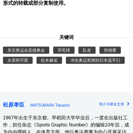
形式的转载或部分复制使用。
关键词
东京奥运会及残奥会
羽毛球
队友
世锦赛
永原和可那
松本麻佑
冲击奥运奖牌的日本选手们
松原孝臣
简介与署名文章
MATSUBARA Takaomi
1967年出生于东京都。早稻田大学毕业后，一度在出版社工
作，担任杂志《Sports Graphic Number》的编辑10年后，成
为自由撰稿人。在体育方面，他以奥运赛事为中心开展采访