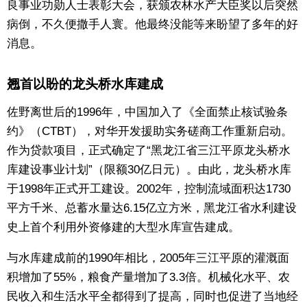
良事业功勋人士表彰大会，获颁农林水产大臣奖以后突然
病倒，不久便撒手人寰。他最终没能等来盼望了多年的好
消息。
翘首以盼的龙头桥水库建成
佐野离世后的1996年，中国加入了《全面禁止核试验条
约》（CTBT），对华开发援助实务磋商工作重新启动。
作为贷款项目，正式确定了“黑龙江省三江平原龙头桥水
库建设事业计划”（限额30亿日元）。由此，龙头桥水库
于1998年正式开工建设。2002年，控制流域面积达1730
平方千米、总蓄水量达6.15亿立方米，黑龙江省水利建设
史上首个利用外资修建的大型水库宣告建成。
与水库建成前的1990年相比，2005年三江平原的灌溉面
积增加了55%，粮食产量增加了3.3倍。机械化水平、农
民收入和生活水平全都得到了提高，同时也促进了当地经