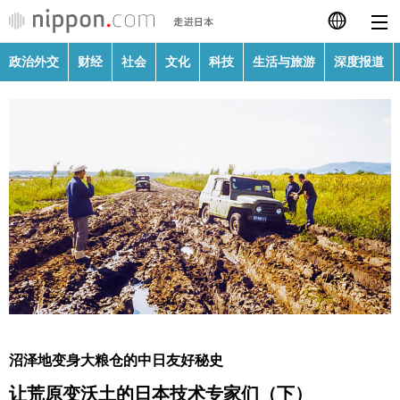
政治外交
财经
社会
文化
科技
生活与旅游
深度报道
日本語
English
繁體字
政治外交
Français
财经
Español
社会
العربية
文化
Русский
沼泽地变身大粮仓的中日友好秘史
科技
让荒原变沃土的日本技术专家们（下）