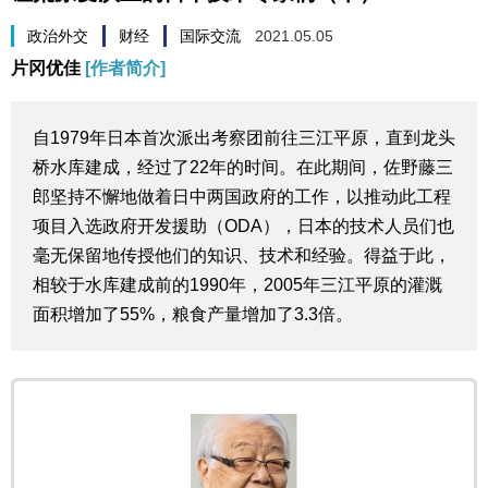
生活与旅游
政治外交
财经
国际交流
2021.05.05
片冈优佳
[作者简介]
深度报道
自1979年日本首次派出考察团前往三江平原，直到龙头
视觉日本
桥水库建成，经过了22年的时间。在此期间，佐野藤三
郎坚持不懈地做着日中两国政府的工作，以推动此工程
新闻
项目入选政府开发援助（ODA），日本的技术人员们也
毫无保留地传授他们的知识、技术和经验。得益于此，
话题
相较于水库建成前的1990年，2005年三江平原的灌溉
面积增加了55%，粮食产量增加了3.3倍。
日本信息库
日本一瞥
人物访谈