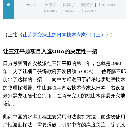
English
日本語
简体字
繁體字
Français
Español
العربية
Русский
（上接《
让荒原变沃土的日本技术专家们（上）
》）
让三江平原项目入选ODA的决定性一招
日方考察团首次被派往三江平原的第二年，也就是1980
年，为了让项目获得政府开发援助（ODA），佐野藤三郎
使出了这样的一招——向中方赠送用于转移地质勘察技术
的物理探测器。中山辉也等四名技术专家从日本带着设备
来到黑龙江省七台河市，在尚未完工的桃山水库展开实地
培训。
此前中国的水库工程主要采用电法勘探方法，而这次使用
弹性波勘探法，需要爆破，引起中方的高度关注，除了政