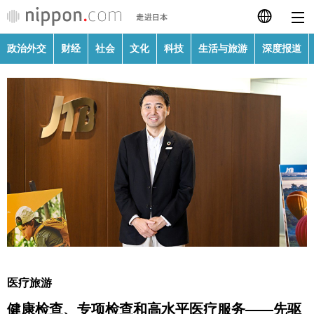
政治外交
财经
社会
文化
科技
生活与旅游
深度报道
日本語
English
繁體字
政治外交
Français
财经
Español
社会
العربية
文化
Русский
医疗旅游
科技
健康检查、专项检查和高水平医疗服务——先驱