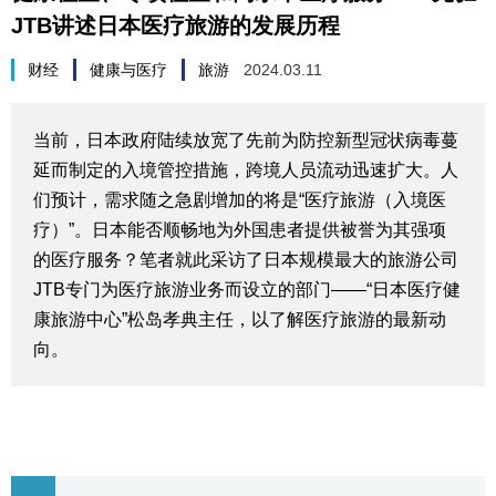
JTB讲述日本医疗旅游的发展历程
生活与旅游
财经
健康与医疗
旅游
2024.03.11
深度报道
当前，日本政府陆续放宽了先前为防控新型冠状病毒蔓
视觉日本
延而制定的入境管控措施，跨境人员流动迅速扩大。人
们预计，需求随之急剧增加的将是“医疗旅游（入境医
新闻
疗）”。日本能否顺畅地为外国患者提供被誉为其强项
的医疗服务？笔者就此采访了日本规模最大的旅游公司
话题
JTB专门为医疗旅游业务而设立的部门——“日本医疗健
康旅游中心”松岛孝典主任，以了解医疗旅游的最新动
日本信息库
向。
日本一瞥
人物访谈