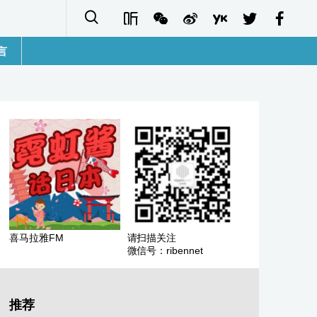
言
語
sh
字
ais
ñol
喜马拉雅FM
请扫描关注
微信号：ribennet
ا
кий
推荐