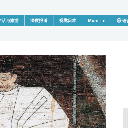
生活与旅游
深度报道
视觉日本
More
语
新闻
日本
话题
Engli
日本信息库
繁體
日本一瞥
Franç
人物访谈
Espa
东京
لعربية
编辑部通知
Русс