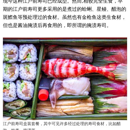
现今这种江户前寿司已经成型。然而,相较完全生食，早
期的江户前寿司更多采用的是煮过的蛤蜊、星鳗、醋泡的
斑鰶鱼等预处理过的食材。虽然也有金枪鱼这类生食材，
但也是酱油腌渍后再食用的，即所谓的腌渍寿司。
江户前寿司盒装套餐，其中可见许多经过处理的寿司食材，比如醋