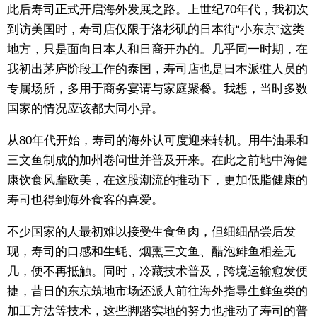
此后寿司正式开启海外发展之路。上世纪70年代，我初次
到访美国时，寿司店仅限于洛杉矶的日本街“小东京”这类
地方，只是面向日本人和日裔开办的。几乎同一时期，在
我初出茅庐阶段工作的泰国，寿司店也是日本派驻人员的
专属场所，多用于商务宴请与家庭聚餐。我想，当时多数
国家的情况应该都大同小异。
从80年代开始，寿司的海外认可度迎来转机。用牛油果和
三文鱼制成的加州卷问世并普及开来。在此之前地中海健
康饮食风靡欧美，在这股潮流的推动下，更加低脂健康的
寿司也得到海外食客的喜爱。
不少国家的人最初难以接受生食鱼肉，但细细品尝后发
现，寿司的口感和生蚝、烟熏三文鱼、醋泡鲱鱼相差无
几，便不再抵触。同时，冷藏技术普及，跨境运输愈发便
捷，昔日的东京筑地市场还派人前往海外指导生鲜鱼类的
加工方法等技术，这些脚踏实地的努力也推动了寿司的普