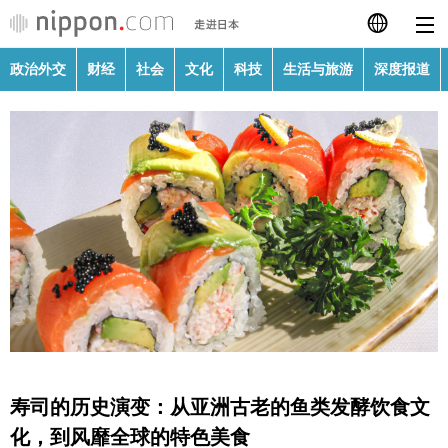
政治外交
财经
社会
文化
科技
生活与旅游
深度报道
日本語
English
繁體字
政治外交
Français
财经
Español
社会
العربية
文化
Русский
寿司的历史演变：从亚洲古老的鱼类发酵饮食文
科技
化，到风靡全球的特色美食