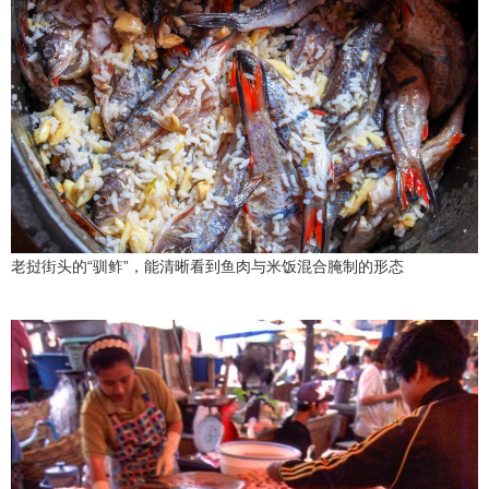
老挝街头的“驯鲊”，能清晰看到鱼肉与米饭混合腌制的形态