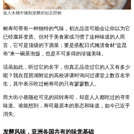
放入木桶中腌制发酵的似五郎鲋
鲋寿司带有一种独特的气味，初次品尝可能会让你以为它
已经腐坏变质。但对于美食家或习惯了这种味道的人而
言，它可是顶级的下酒菜；要是搭配日式腌渍食材“盐昆
布”来一碗茶泡饭，也是不可多得的珍馐美味。
话虽如此，听过它的名字，但真正品尝过它的人又有多少
呢？我在琵琶湖附近的高校讲课时询问过课堂上数百名学
生，其中表示吃过鲋寿司的只有寥寥数人。
而大街小巷随处可见的回转寿司，却是人人都吃过的寻常
味道。谁能想到，寿司最原本的形态和味道，如今已近乎
消失。
发酵风味，亚洲各国共有的味觉基础