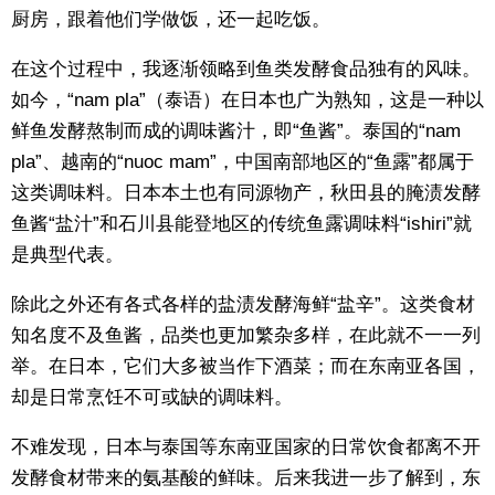
厨房，跟着他们学做饭，还一起吃饭。
在这个过程中，我逐渐领略到鱼类发酵食品独有的风味。
如今，“nam pla”（泰语）在日本也广为熟知，这是一种以
鲜鱼发酵熬制而成的调味酱汁，即“鱼酱”。泰国的“nam
pla”、越南的“nuoc mam”，中国南部地区的“鱼露”都属于
这类调味料。日本本土也有同源物产，秋田县的腌渍发酵
鱼酱“盐汁”和石川县能登地区的传统鱼露调味料“ishiri”就
是典型代表。
除此之外还有各式各样的盐渍发酵海鲜“盐辛”。这类食材
知名度不及鱼酱，品类也更加繁杂多样，在此就不一一列
举。在日本，它们大多被当作下酒菜；而在东南亚各国，
却是日常烹饪不可或缺的调味料。
不难发现，日本与泰国等东南亚国家的日常饮食都离不开
发酵食材带来的氨基酸的鲜味。后来我进一步了解到，东