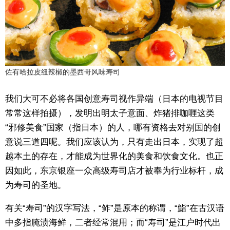
佐有哈拉皮纽辣椒的墨西哥风味寿司
我们大可不必将各国创意寿司视作异端（日本的电视节目
常常这样拍摄），发明出明太子意面、炸猪排咖喱这类
“邪修美食”国家（指日本）的人，哪有资格去对别国的创
意说三道四呢。我们应该认为，只有走出日本，实现了超
越本土的存在，才能成为世界化的美食和饮食文化。也正
因如此，东京银座一众高级寿司店才被奉为行业标杆，成
为寿司的圣地。
有关“寿司”的汉字写法，“鲊”是原本的称谓，“鮨”在古汉语
中多指腌渍海鲜，二者经常混用；而“寿司”是江户时代出