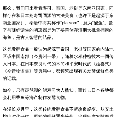
那么，我们再来看看寿司。泰国、老挝等东南亚国家，同
样存在和日本鲋寿司同源的古法美食（也许正是起源于东
南亚国家）。泰语中将其称作“pla som”，意为“酸鱼”。盐
辛与驯鲊诞生的初衷都是为了妥善储存汛期大批量捕捞的
海鱼，是古人智慧的结晶。
这类发酵食品一般认为起源于泰国、老挝等国家的内陆地
区或中国南部（今贵州一带），随着水稻种植技术一同传
入日本。在日本奈良时代的木简和平安时代的《延喜式》
《今昔物语集》等典籍中，都频繁出现有关发酵保鲜鱼类
的记载。
如今，只有琵琶湖的鲋寿司为人熟知，而过去日本各地都
会利用香鱼等海产制作发酵食物。
在漫长岁月里，这类传统发酵食品不断改良蜕变。从安土
桃山时代开始，原始的驯鲊逐步简化，出现轻度发酵而成