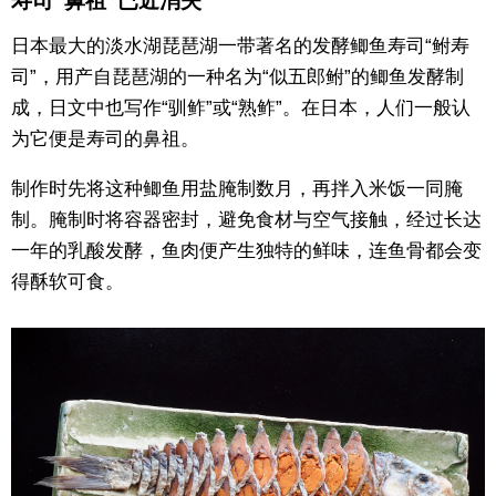
寿司“鼻祖”已近消失
东京
日本最大的淡水湖琵琶湖一带著名的发酵鲫鱼寿司“鲋寿
司”，用产自琵琶湖的一种名为“似五郎鲋”的鲫鱼发酵制
编辑部通知
成，日文中也写作“驯鲊”或“熟鲊”。在日本，人们一般认
为它便是寿司的鼻祖。
SNS
制作时先将这种鲫鱼用盐腌制数月，再拌入米饭一同腌
制。腌制时将容器密封，避免食材与空气接触，经过长达
一年的乳酸发酵，鱼肉便产生独特的鲜味，连鱼骨都会变
得酥软可食。