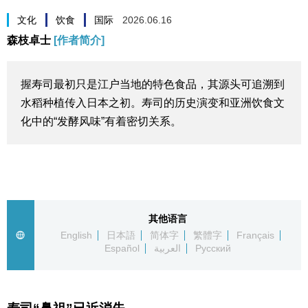
生活与旅游
文化
饮食
国际
2026.06.16
森枝卓士
[作者简介]
深度报道
握寿司最初只是江户当地的特色食品，其源头可追溯到
视觉日本
水稻种植传入日本之初。寿司的历史演变和亚洲饮食文
化中的“发酵风味”有着密切关系。
新闻
话题
日本信息库
其他语言
English
日本語
简体字
繁體字
Français
Español
العربية
Русский
日本一瞥
人物访谈