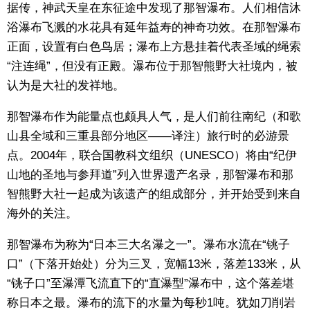
据传，神武天皇在东征途中发现了那智瀑布。人们相信沐
东京
浴瀑布飞溅的水花具有延年益寿的神奇功效。在那智瀑布
正面，设置有白色鸟居；瀑布上方悬挂着代表圣域的绳索
编辑部通知
“注连绳”，但没有正殿。瀑布位于那智熊野大社境内，被
认为是大社的发祥地。
SNS
那智瀑布作为能量点也颇具人气，是人们前往南纪（和歌
山县全域和三重县部分地区——译注）旅行时的必游景
点。2004年，联合国教科文组织（UNESCO）将由“纪伊
山地的圣地与参拜道”列入世界遗产名录，那智瀑布和那
智熊野大社一起成为该遗产的组成部分，并开始受到来自
海外的关注。
那智瀑布为称为“日本三大名瀑之一”。瀑布水流在“铫子
口”（下落开始处）分为三叉，宽幅13米，落差133米，从
“铫子口”至瀑潭飞流直下的“直瀑型”瀑布中，这个落差堪
称日本之最。瀑布的流下的水量为每秒1吨。犹如刀削岩