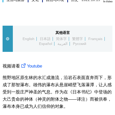
In video
生活与旅游
深度报道
其他语言
视觉日本
English
日本語
简体字
繁體字
Français
Español
العربية
Русский
新闻
视频请看
Youtube
话题
熊野地区原生林的水汇成激流，沿岩石表面直奔而下，形
日本信息库
成了那智瀑布。雄伟的瀑布从悬崖峭壁飞落瀑潭，让人感
受到一股庄严神圣的气息。作为在《日本书纪》中登场的
日本一瞥
大己贵命的神体（神灵的附体之物——译注）而被供奉，
瀑布本身已成为人们信仰的对象。
人物访谈