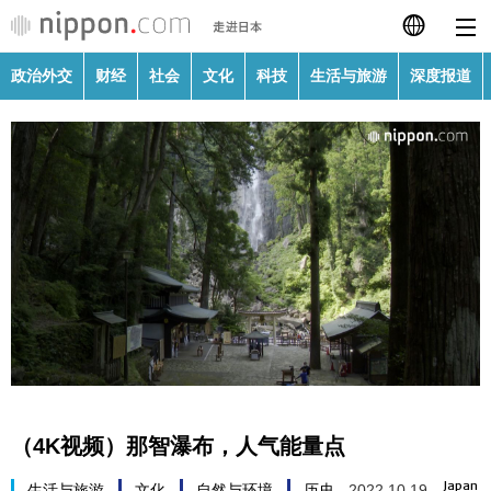
政治外交
财经
社会
文化
科技
生活与旅游
深度报道
日本語
English
繁體字
政治外交
Français
财经
Español
社会
العربية
文化
Русский
（4K视频）那智瀑布，人气能量点
科技
Japan
生活与旅游
文化
自然与环境
历史
2022.10.19