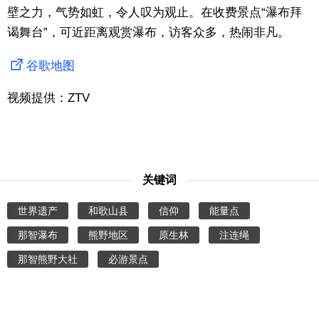
壁之力，气势如虹，令人叹为观止。在收费景点“瀑布拜
谒舞台”，可近距离观赏瀑布，访客众多，热闹非凡。
谷歌地图
视频提供：ZTV
关键词
世界遗产
和歌山县
信仰
能量点
那智瀑布
熊野地区
原生林
注连绳
那智熊野大社
必游景点