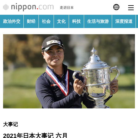
政治外交
财经
社会
文化
科技
生活与旅游
深度报道
日本語
English
繁體字
政治外交
Français
财经
Español
社会
العربية
文化
Русский
大事记
科技
2021年日本大事记 六月