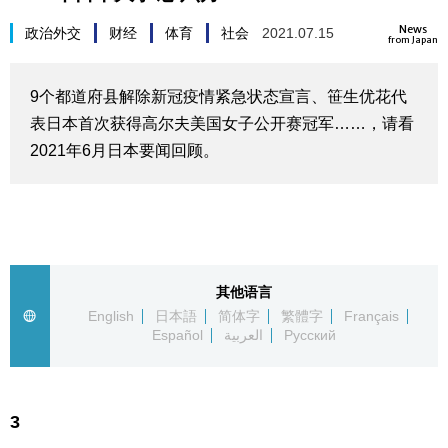
生活与旅游
News
政治外交
财经
体育
社会
2021.07.15
from Japan
深度报道
9个都道府县解除新冠疫情紧急状态宣言、笹生优花代
表日本首次获得高尔夫美国女子公开赛冠军……，请看
视觉日本
2021年6月日本要闻回顾。
新闻
话题
其他语言
日本信息库
English
日本語
简体字
繁體字
Français
Español
العربية
Русский
日本一瞥
3
人物访谈