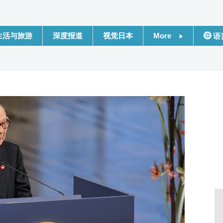
生活与旅游
深度报道
视觉日本
More
语
新闻
日本
话题
Engli
日本信息库
繁體
日本一瞥
Franç
人物访谈
Espa
东京
لعربية
编辑部通知
Русс