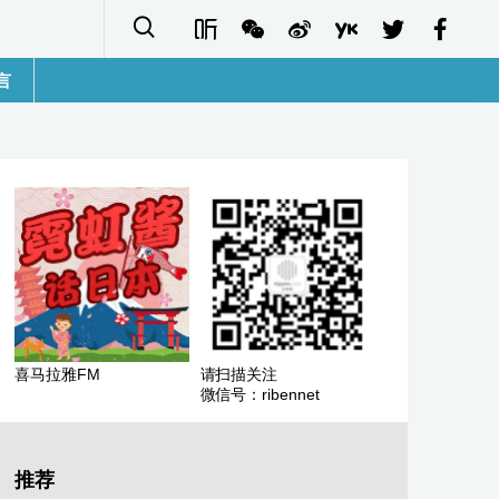
言
語
sh
字
ais
ñol
喜马拉雅FM
请扫描关注
微信号：ribennet
ا
кий
推荐