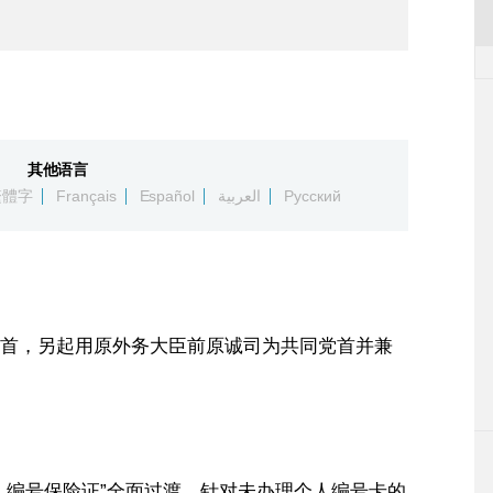
其他语言
繁體字
Français
Español
العربية
Русский
首，另起用原外务大臣前原诚司为共同党首并兼
人编号保险证”全面过渡。针对未办理个人编号卡的