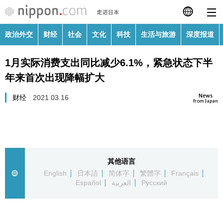
政治外交
财经
社会
文化
科技
生活与旅游
深度报道
日本語
1月实际消费支出同比减少6.1%，紧急状态下半
English
年来首次出现降幅扩大
繁體字
政治外交
News
财经
2021.03.16
from Japan
Français
财经
Español
社会
其他语言
العربية
English
日本語
简体字
繁體字
Français
文化
Español
العربية
Русский
Русский
科技