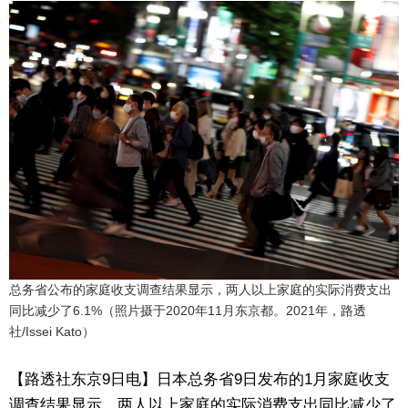
生活与旅游
深度报道
视觉日本
新闻
话题
日本信息库
总务省公布的家庭收支调查结果显示，两人以上家庭的实际消费支出
同比减少了6.1%（照片摄于2020年11月东京都。2021年，路透
社/Issei Kato）
日本一瞥
【路透社东京9日电】日本总务省9日发布的1月家庭收支
人物访谈
调查结果显示，两人以上家庭的实际消费支出同比减少了