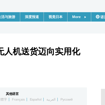
生活与旅游
深度报道
视觉日本
More
语
新闻
日本
话题
Engli
无人机送货迈向实用化
日本信息库
繁體
日本一瞥
Franç
人物访谈
Espa
东京
لعربية
其他语言
编辑部通知
Русс
繁體字
Français
Español
العربية
Русский