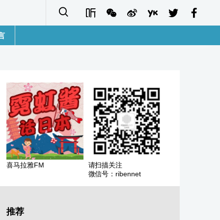
言
語
sh
字
ais
ñol
喜马拉雅FM
请扫描关注
微信号：ribennet
ا
кий
推荐