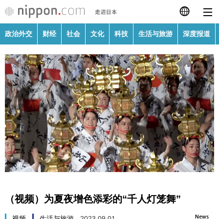
政治外交
财经
社会
文化
科技
生活与旅游
深度报道
日本語
English
繁體字
政治外交
Français
财经
Español
社会
العربية
文化
Русский
（视频）为夏夜增色添彩的“千人灯笼舞”
科技
News
视频
生活与旅游
2023.09.01