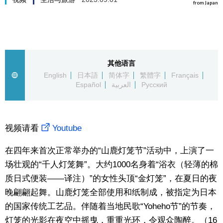
from Japan
生活与旅游
深度报道
其他语言
视觉日本
English
日本語
简体字
繁體字
Français
Español
العربية
Русский
新闻
视频请看
Youtube
话题
在四年来首次正常举办的“山鹿灯笼节”活动中，上演了一
日本信息库
场壮观的“千人灯笼舞”。大约1000名身着“浴衣（轻薄的棉
质日式便装——译注）”的女性头顶“金灯笼”，在夏日的夜
日本一瞥
晚翩翩起舞。山鹿灯笼全部使用和纸制成，被指定为日本
的国家传统工艺品。伴随着当地民歌“Yoheho节”的节奏，
人物访谈
灯笼的光影在夜空中摇曳，重重光环，令观众陶醉。（16