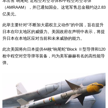
本出售“响尾蛇”近程空对空导弹和中程空对空导弹
生活与旅游
（AMRAAM），并已通知国会。这笔军售总金额约达2.83
亿美元。
深度报道
此举主要针对“不断加大霸权主义动作”的中国，旨在提升
日本在印太地区的威慑力。美国政府在声明中表示，将提
视觉日本
升日本在本地区应对当前和未来威胁的能力。
新闻
此次美国将向日本提供44枚“响尾蛇”Block Ⅱ型导弹和120
枚中程空对空导弹等装备，均为美军赫赫有名的高性能导
话题
弹。
日本信息库
日本一瞥
人物访谈