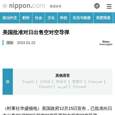
政治外交
财经
社会
文化
科技
生活与旅游
深度报道
日本語
美国批准对日出售空对空导弹
English
News
国际
2024.01.22
繁體字
from Japan
政治外交
Français
财经
Español
其他语言
社会
English
日本語
简体字
繁體字
Français
العربية
Español
العربية
Русский
文化
Русский
科技
（时事社华盛顿电）美国政府12月15日宣布，已批准向日