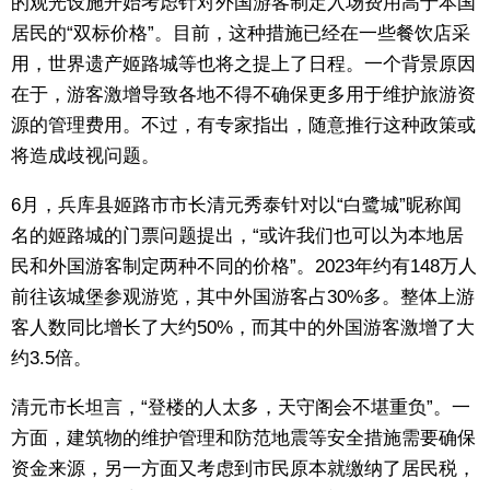
的观光设施开始考虑针对外国游客制定入场费用高于本国
生活与旅游
居民的“双标价格”。目前，这种措施已经在一些餐饮店采
用，世界遗产姬路城等也将之提上了日程。一个背景原因
在于，游客激增导致各地不得不确保更多用于维护旅游资
深度报道
源的管理费用。不过，有专家指出，随意推行这种政策或
将造成歧视问题。
视觉日本
6月，兵库县姬路市市长清元秀泰针对以“白鹭城”昵称闻
新闻
名的姬路城的门票问题提出，“或许我们也可以为本地居
民和外国游客制定两种不同的价格”。2023年约有148万人
话题
前往该城堡参观游览，其中外国游客占30%多。整体上游
客人数同比增长了大约50%，而其中的外国游客激增了大
日本信息库
约3.5倍。
日本一瞥
清元市长坦言，“登楼的人太多，天守阁会不堪重负”。一
方面，建筑物的维护管理和防范地震等安全措施需要确保
资金来源，另一方面又考虑到市民原本就缴纳了居民税，
人物访谈