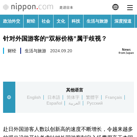
政治外交
财经
社会
文化
科技
生活与旅游
深度报道
日本語
针对外国游客的“双标价格”属于歧视？
English
News
财经
生活与旅游
2024.09.20
繁體字
from Japan
政治外交
Français
财经
Español
其他语言
社会
English
日本語
简体字
繁體字
Français
العربية
Español
العربية
Русский
文化
Русский
科技
赴日外国游客人数以创新高的速度不断增长，令越来越多