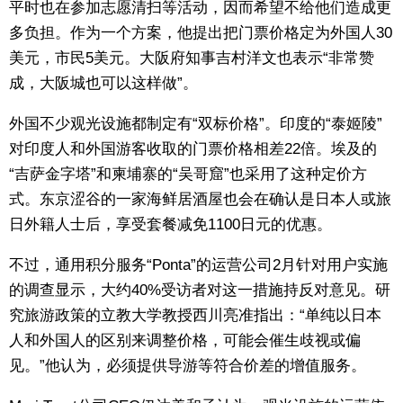
平时也在参加志愿清扫等活动，因而希望不给他们造成更
多负担。作为一个方案，他提出把门票价格定为外国人30
东京
美元，市民5美元。大阪府知事吉村洋文也表示“非常赞
成，大阪城也可以这样做”。
编辑部通知
外国不少观光设施都制定有“双标价格”。印度的“泰姬陵”
SNS
对印度人和外国游客收取的门票价格相差22倍。埃及的
“吉萨金字塔”和柬埔寨的“吴哥窟”也采用了这种定价方
式。东京涩谷的一家海鲜居酒屋也会在确认是日本人或旅
日外籍人士后，享受套餐减免1100日元的优惠。
不过，通用积分服务“Ponta”的运营公司2月针对用户实施
的调查显示，大约40%受访者对这一措施持反对意见。研
究旅游政策的立教大学教授西川亮准指出：“单纯以日本
人和外国人的区别来调整价格，可能会催生歧视或偏
见。”他认为，必须提供导游等符合价差的增值服务。