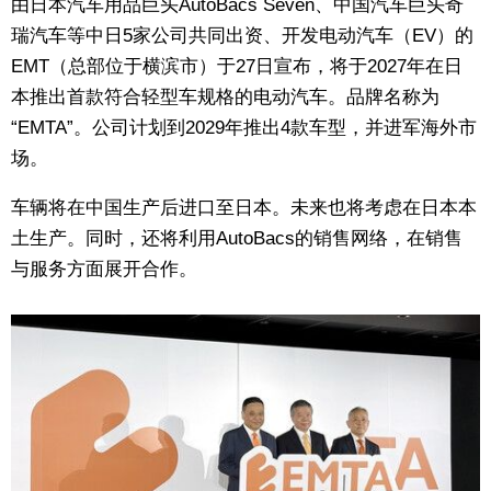
由日本汽车用品巨头AutoBacs Seven、中国汽车巨头奇
生活与旅游
瑞汽车等中日5家公司共同出资、开发电动汽车（EV）的
EMT（总部位于横滨市）于27日宣布，将于2027年在日
深度报道
本推出首款符合轻型车规格的电动汽车。品牌名称为
“EMTA”。公司计划到2029年推出4款车型，并进军海外市
视觉日本
场。
车辆将在中国生产后进口至日本。未来也将考虑在日本本
新闻
土生产。同时，还将利用AutoBacs的销售网络，在销售
与服务方面展开合作。
话题
日本信息库
日本一瞥
人物访谈