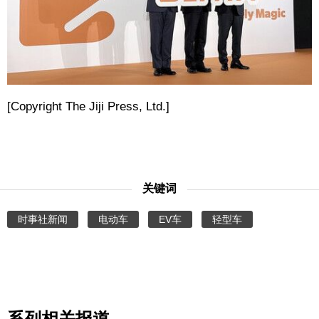
东京
编辑部通知
[Copyright The Jiji Press, Ltd.]
SNS
关键词
时事社新闻
电动车
EV车
轻型车
系列相关报道