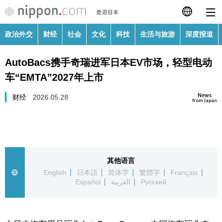
政治外交
财经
社会
文化
科技
生活与旅游
深度报道
日本語
AutoBacs携手奇瑞进军日本EV市场，轻型电动
English
车“EMTA”2027年上市
繁體字
政治外交
News
财经
2026.05.28
from Japan
Français
财经
Español
社会
其他语言
العربية
English
日本語
简体字
繁體字
Français
文化
Español
العربية
Русский
Русский
科技