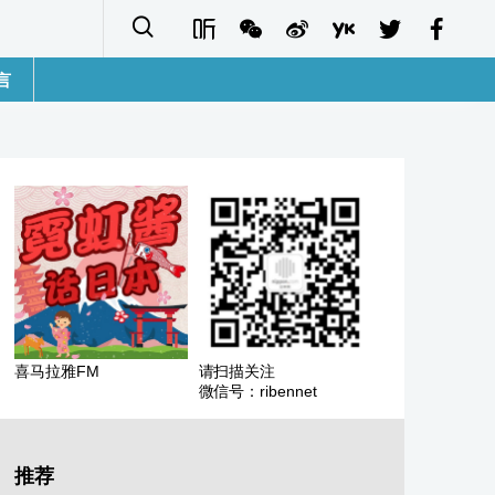
言
語
sh
字
ais
ñol
喜马拉雅FM
请扫描关注
微信号：ribennet
ا
кий
推荐