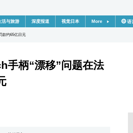
生活与旅游
深度报道
视觉日本
More
语
新闻
日本
罚款约65亿日元
话题
Engli
ch手柄“漂移”问题在法
日本信息库
繁體
元
日本一瞥
Franç
人物访谈
Espa
东京
لعربية
编辑部通知
Русс