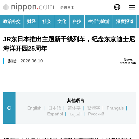
政治外交
财经
社会
文化
科技
生活与旅游
深度报道
日本語
JR东日本推出主题新干线列车，纪念东京迪士尼
English
海洋开园25周年
繁體字
政治外交
News
财经
2026.06.10
from Japan
Français
财经
Español
社会
其他语言
العربية
English
日本語
简体字
繁體字
Français
文化
Español
العربية
Русский
Русский
科技