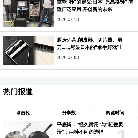
重塑“秒”的定义:日本“光晶格钟”,有
望广泛应用,开创新的未来
2026.07.13
厨房刃具:削皮器、切片器、剪
刀......,尽显日本的“拿手好戏”!
2026.07.03
热门报道
分享数
阅览时间
点击数
平底锅：“经久耐用”与“轻便灵
1
活”，两种不同的选择