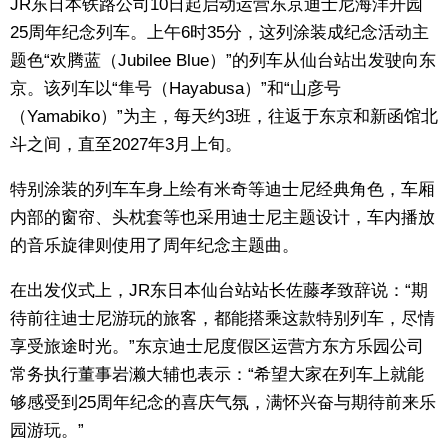
JR东日本铁路公司10日起启动运营东京迪士尼海洋开园
生活与旅游
25周年纪念列车。上午6时35分，这列涂装成纪念活动主
题色“欢腾蓝（Jubilee Blue）”的列车从仙台站出发驶向东
深度报道
京。该列车以“隼号（Hayabusa）”和“山彦号
（Yamabiko）”为主，每天约3班，往返于东京和新函馆北
视觉日本
斗之间，直至2027年3月上旬。
特别涂装的列车车身上绘有米奇等迪士尼经典角色，车厢
新闻
内部的窗帘、头枕套等也采用迪士尼主题设计，车内播放
的音乐旋律则使用了周年纪念主题曲。
话题
在出发仪式上，JR东日本仙台站站长佐藤孝致辞说：“期
日本信息库
待前往迪士尼游玩的旅客，都能搭乘这款特别列车，尽情
享受旅途时光。”东京迪士尼度假区运营方东方乐园公司
日本一瞥
常务执行董事岩濑大辅也表示：“希望大家在列车上就能
够感受到25周年纪念的喜庆气氛，满怀兴奋与期待前来乐
人物访谈
园游玩。”