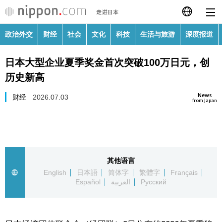
政治外交
财经
社会
文化
科技
生活与旅游
深度报道
日本語
日本大型企业夏季奖金首次突破100万日元，创
English
历史新高
繁體字
政治外交
News
财经
2026.07.03
from Japan
Français
财经
Español
社会
其他语言
العربية
English
日本語
简体字
繁體字
Français
文化
Español
العربية
Русский
Русский
科技