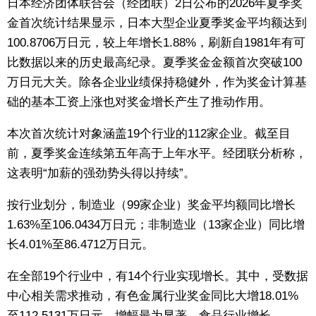
日本经济团体联合会（经团联）2日公布的2026年夏季奖
生活与旅游
金首次统计结果显示，日本大型企业夏季奖金平均额达到
100.8706万日元，较上年增长1.88%，刷新自1981年有可
深度报道
比数据以来的历史最高纪录。夏季奖金金额首次突破100
万日元大关。除各企业业绩保持稳健外，作为奖金计算基
视觉日本
础的基本工资上涨也对奖金增长产生了推动作用。
本次首次统计对象涵盖19个行业的112家企业。截至目
新闻
前，夏季奖金连续第五年高于上年水平。经团联分析称，
这表明“加薪的强劲势头得以持续”。
话题
按行业划分，制造业（99家企业）奖金平均额同比增长
日本信息库
1.63%至106.0434万日元；非制造业（13家企业）同比增
长4.01%至86.4712万日元。
日本一瞥
在全部19个行业中，有14个行业实现增长。其中，受数据
中心相关需求推动，有色金属行业奖金同比大增18.01%
人物访谈
至112.5131万日元，增幅最为显著。食品行业增长