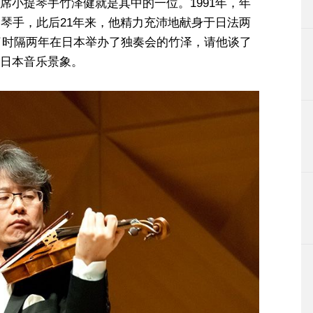
席小提琴手竹泽健就是其中的一位。1991年，年
提琴手，此后21年来，他精力充沛地献身于日法两
访了时隔两年在日本举办了独奏会的竹泽，请他谈了
日本音乐景象。