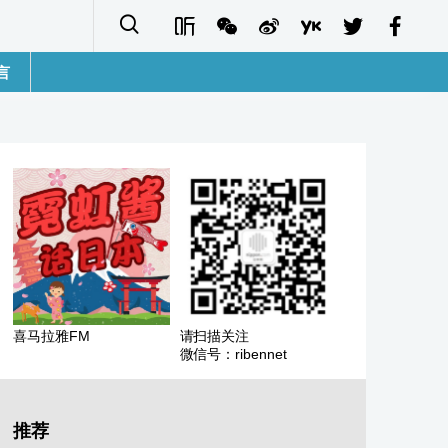
言
語
sh
字
ais
ñol
喜马拉雅FM
请扫描关注
微信号：ribennet
ا
кий
推荐