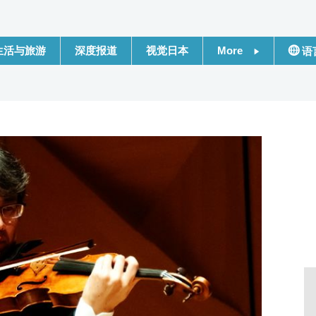
生活与旅游
深度报道
视觉日本
More
语
新闻
日本
话题
Engli
日本信息库
繁體
日本一瞥
Franç
人物访谈
Espa
东京
لعربية
编辑部通知
Русс