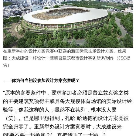
在重新举办的设计方案竞赛中获选的新国际竞技场设计方案。效果
图：大成建设・梓设计・隈研吾建筑都市设计事务所JV制作（JSC提
供）
——你为何当初没参加设计方案竞赛呢？
“原本的参赛条件中，要求参加者必须是普立兹克奖之类
的主要建筑奖项得主或具备大规模体育场馆的实际设计经
验等，像我这样的人，显然不在其列，根本没人要
（笑）。但是哪里想得到，扎哈·哈迪德的设计方案竟被
完全归零了。重新举办设计方案竞赛时，大成建设来
问‘要不要一起参加？’，真把我吓了一大跳。”