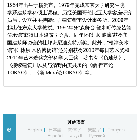
1954年出生于横浜市。1979年完成东京大学研究生院工
东京
学系建筑学科硕士课程。历经美国哥伦比亚大学客座研究
员后，设立并主持隈研吾建筑都市设计事务所。2009年
起出任东京大学教授。1997年凭“森舞台 登米町传统艺能
编辑部通知
传承馆”获得日本建筑学会赏。同年还以“水 玻璃”获得美
国建筑师协会的杜邦班尼迪克特斯奖。此外，“根津美术
SNS
馆”和“梼原 木桥博物馆”还分别获得2010年毎日艺术奖和
2011年艺术选奖文部科学大臣奖。著书有《负建筑》、
《接续建筑》以及与清野由美共著的《新 都市论
TOKYO》、《新 Mura论TOKYO》等。
其他语言
English
日本語
简体字
繁體字
Français
Español
العربية
Русский