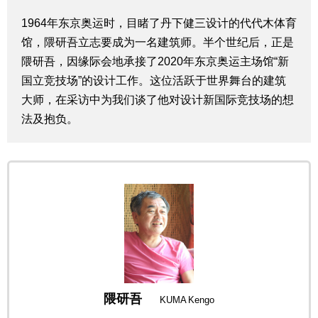
生活与旅游
1964年东京奥运时，目睹了丹下健三设计的代代木体育
馆，隈研吾立志要成为一名建筑师。半个世纪后，正是
深度报道
隈研吾，因缘际会地承接了2020年东京奥运主场馆“新
国立竞技场”的设计工作。这位活跃于世界舞台的建筑
大师，在采访中为我们谈了他对设计新国际竞技场的想
视觉日本
法及抱负。
新闻
话题
日本信息库
日本一瞥
隈研吾
KUMA Kengo
人物访谈