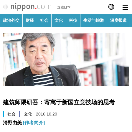
政治外交
财经
社会
文化
科技
生活与旅游
深度报道
日本語
English
繁體字
政治外交
Français
财经
Español
社会
العربية
建筑师隈研吾：寄寓于新国立竞技场的思考
文化
Русский
社会
文化
2016.10.20
清野由美
[作者简介]
科技