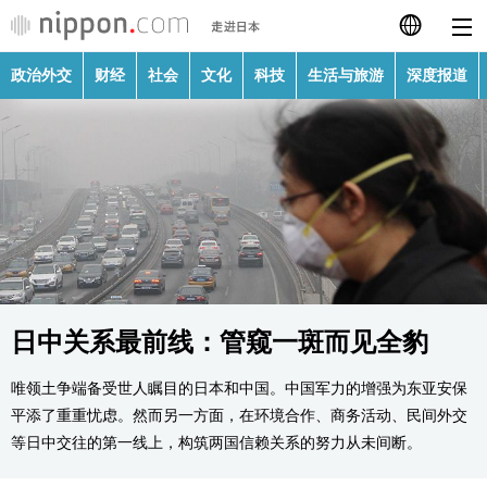
政治外交
财经
社会
文化
科技
生活与旅游
深度报道
日本語
English
繁體字
政治外交
Français
财经
Español
社会
日中关系最前线：管窥一斑而见全豹
العربية
唯领土争端备受世人瞩目的日本和中国。中国军力的增强为东亚安保
文化
Русский
平添了重重忧虑。然而另一方面，在环境合作、商务活动、民间外交
等日中交往的第一线上，构筑两国信赖关系的努力从未间断。
科技