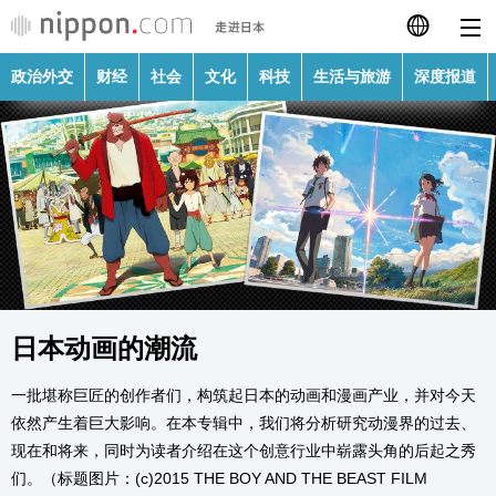
政治外交
财经
社会
文化
科技
生活与旅游
深度报道
日本語
English
繁體字
政治外交
Français
财经
Español
社会
日本动画的潮流
العربية
一批堪称巨匠的创作者们，构筑起日本的动画和漫画产业，并对今天
文化
Русский
依然产生着巨大影响。在本专辑中，我们将分析研究动漫界的过去、
现在和将来，同时为读者介绍在这个创意行业中崭露头角的后起之秀
科技
们。（标题图片：(c)2015 THE BOY AND THE BEAST FILM