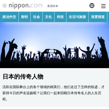
政治外交
财经
社会
文化
科技
生活与旅游
深度报道
日本語
English
繁體字
政治外交
Français
财经
Español
社会
日本的传奇人物
العربية
活跃在国际舞台上的各个领域的精英们，他们走过了怎样的轨迹，才
文化
Русский
获得今日的声名远扬呢？让我们一起来回顾日本传奇名人的人生历
程。
科技