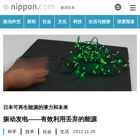
政治外交
财经
社会
文化
科技
生活与旅游
深度报道
日本語
English
繁體字
政治外交
Français
财经
Español
社会
العربية
日本可再生能源的潜力和未来
文化
振动发电——有效利用丢弃的能源
Русский
科技
科学
技术
社会
生活
2012.11.28