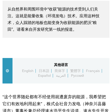
生活与旅游
从自然界和周围环境中“收获”能源的技术受到人们关
注。这就是能量收集（环境发电）技术。应用这种技
深度报道
术，众人踩踏的地板也能变身为收获能源的肥沃“粮
田”。请看来自开发研究第一线的报道。
视觉日本
新闻
话题
其他语言
English
日本語
简体字
繁體字
Français
Español
العربية
Русский
日本信息库
日本一瞥
“这个世界随处都有不经使用就遭废弃的能源，我希望把
它们有效地利用起来”，株式会社音力发电（神奈川县藤
人物访谈
泽市）董事长兼总经理速水浩平先生说道。速水先生开发