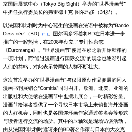
京国际展览中心（Tokyo Big Sight）举办的“世界漫画节”
中担任执行委员长的弗雷德里克·图尔玛多（34岁）。
以法国和比利时为中心诞生的漫画在法语中被称为“Bande
Dessinée”（BD）
。图尔玛多怀着将BD在日本进一步
(*1)
推广的一腔热情，在2008年创立了专门性杂志
《Euromanga》。“世界漫画节”便是在那之后开始酝酿的
一项计划，而“通过漫画进行国际交流”的观念也逐渐引起
人们的共鸣，对此表示赞同的人群不断壮大。
这次首次举办的“世界漫画节”与仅限原创作品参展的同人
漫画书刊展销会“Comitia”同时召开。欧洲、北美、亚洲的
出版社和大使馆在漫画节中也摆出展台，一时精彩纷呈。
漫画节给读者提供了一个寻找日本市场上未销售海外漫画
的大好机会，同时也是各国连环画作家通过签名会等形式
与读者进行交流的场所。其中的压轴戏是现场访谈活动，
由从法国和比利时邀请来的BD著名作家与日本的大友克