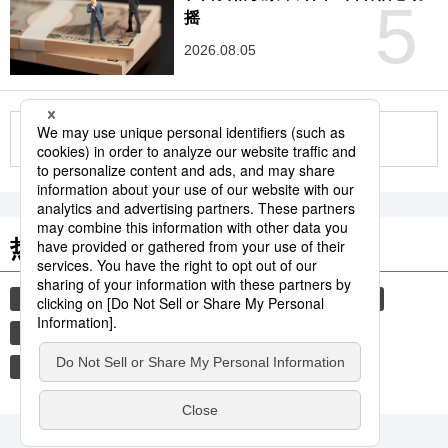
5
摇
2026.08.05
更多
热门关键词
国际
时事社新闻
在日外国人
在留资格
经营
基尼系数
收入分配
收入差距
社会福利
老龄化