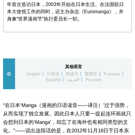
年首次造访日本，2003年开始在日本生活。在法国驻日
东京
本大使馆工作的同时，还主办杂志《Euromanga》，并
身兼“世界漫画节”执行委员长一职。
编辑部通知
SNS
其他语言
English
日本語
简体字
繁體字
Français
Español
العربية
Русский
“在日本‘Manga（漫画的日语读音——译注）’过于强势，
从而实现了独立发展。因此日本人只要一提起连环画就只
会想到日本的‘Manga’，却忘了在海外也有相同类型的文
化。”——说出这段话的是，在2012年11月18日于日本东