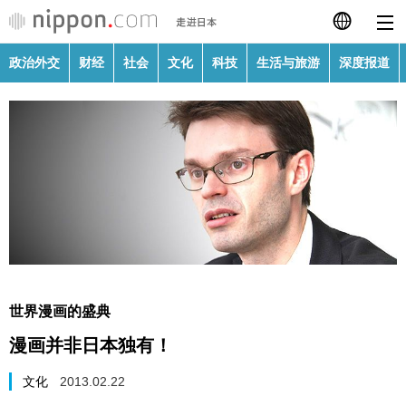
政治外交
财经
社会
文化
科技
生活与旅游
深度报道
日本語
English
繁體字
政治外交
Français
财经
Español
社会
العربية
世界漫画的盛典
文化
漫画并非日本独有！
Русский
科技
文化
2013.02.22