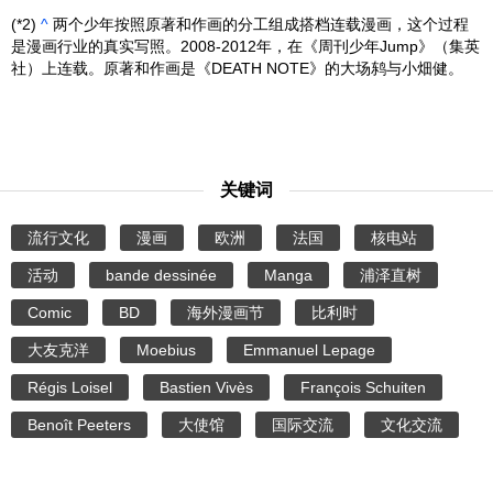
(*2)
^
两个少年按照原著和作画的分工组成搭档连载漫画，这个过程
是漫画行业的真实写照。2008-2012年，在《周刊少年Jump》（集英
社）上连载。原著和作画是《DEATH NOTE》的大场鸫与小畑健。
关键词
流行文化
漫画
欧洲
法国
核电站
活动
bande dessinée
Manga
浦泽直树
Comic
BD
海外漫画节
比利时
大友克洋
Moebius
Emmanuel Lepage
Régis Loisel
Bastien Vivès
François Schuiten
Benoît Peeters
大使馆
国际交流
文化交流