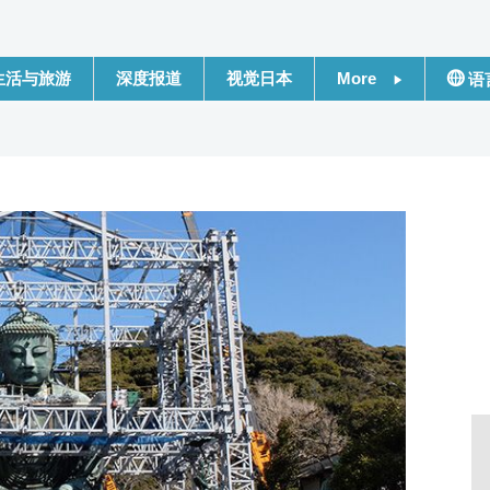
生活与旅游
深度报道
视觉日本
More
语
新闻
日本
话题
Engli
日本信息库
繁體
日本一瞥
Franç
人物访谈
Espa
东京
لعربية
编辑部通知
Русс