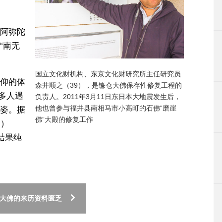
阿弥陀
“南无
国立文化财机构、东京文化财研究所主任研究员
仰的体
森井顺之（39），是镰仓大佛保存性修复工程的
0多人遇
负责人。2011年3月11日东日本大地震发生后，
他也曾参与福井县南相马市小高町的石佛“磨崖
姿。据
佛”大殿的修复工作
岁）
结果纯
于大佛的来历资料匮乏