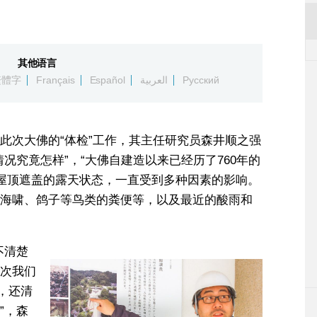
其他语言
繁體字
Français
Español
العربية
Русский
此次大佛的“体检”工作，其主任研究员森井顺之强
况究竟怎样”，“大佛自建造以来已经历了760年的
有屋顶遮盖的露天状态，一直受到多种因素的影响。
海啸、鸽子等鸟类的粪便等，以及最近的酸雨和
不清楚
次我们
，还清
”，森