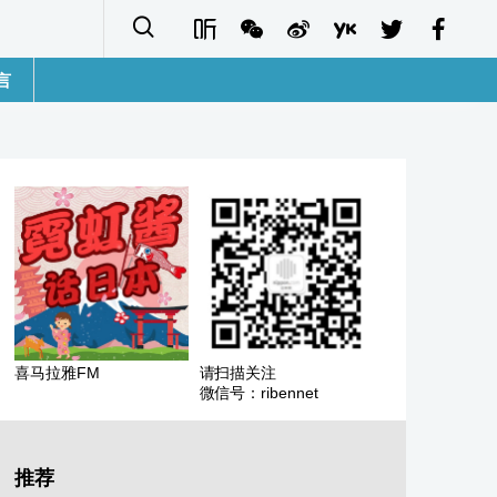
言
語
sh
字
ais
ñol
喜马拉雅FM
请扫描关注
微信号：ribennet
ا
кий
推荐