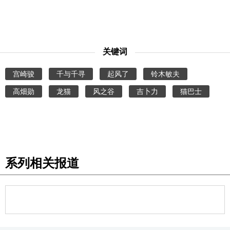
关键词
宫崎骏
千与千寻
起风了
铃木敏夫
高畑勋
龙猫
风之谷
吉卜力
猫巴士
系列相关报道