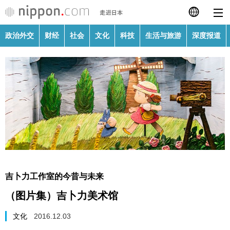
政治外交
财经
社会
文化
科技
生活与旅游
深度报道
日本語
English
繁體字
政治外交
Français
财经
Español
社会
العربية
吉卜力工作室的今昔与未来
文化
（图片集）吉卜力美术馆
Русский
科技
文化
2016.12.03