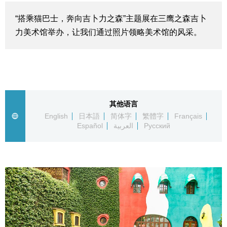
生活与旅游
“搭乘猫巴士，奔向吉卜力之森”主题展在三鹰之森吉卜
力美术馆举办，让我们通过照片领略美术馆的风采。
深度报道
视觉日本
新闻
其他语言
English
日本語
简体字
繁體字
Français
Español
العربية
Русский
话题
日本信息库
日本一瞥
人物访谈