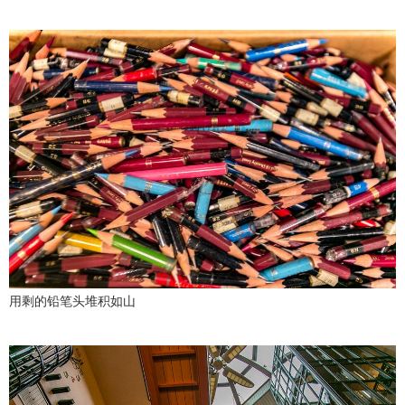
用剩的铅笔头堆积如山