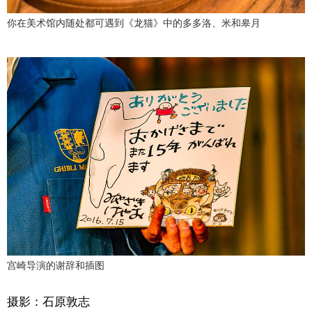
你在美术馆内随处都可遇到《龙猫》中的多多洛、米和皋月
宫崎导演的谢辞和插图
摄影：石原敦志