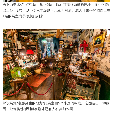
吉卜力美术馆地下1层，地上2层。现在可看到两辆猫巴士。图中的猫
巴士位于2层，以小学六年级以下儿童为对象。成人可乘坐的猫巴士在
1层的展室内恭候您的到来
常设展览“电影诞生的地方”的展室由5个小房间构成。它酿造出一种氛
围，让你仿佛感到就在刚才还有人在桌前作画