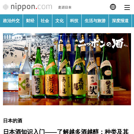
政治外交
财经
社会
文化
科技
生活与旅游
深度报道
日本語
English
繁體字
政治外交
Français
财经
Español
社会
العربية
文化
Русский
日本的酒
科技
日本酒知识入门——了解越多酒越醇：种类及其