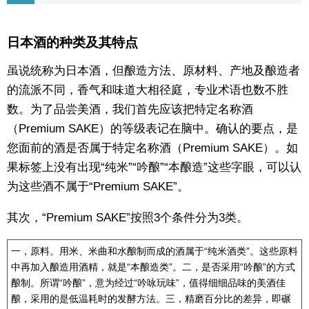
东京
日本酒的种类及其特点
编辑部通知
虽说统称为日本酒，但酿造方法、原材料、产地及酿造者
的流派不同，香气和味道大相径庭，专业术语也数不胜
SNS
数。为了品尝美酒，我们首先应该把特定名称酒
（Premium SAKE）的等级表记在脑中。确认的要点，是
您面前的酒是否属于特定名称酒（Premium SAKE）。如
果标签上没有出现“纯米”“吟酿”“本酿造”这些字眼，可以认
为这些酒不属于“Premium SAKE”。
其次，“Premium SAKE”按照3个条件分为3类。
一，原料。用米、米曲和水酿制而成的酒属于“纯米酒类”。这些原料
中再加入酿造用酒精，就是“本酿造类”。二，是否采用“吟酿”的方式
酿制。所谓“吟酿”，意为经过“吟咏玩味”，值得细细品味的美酒佳
酿，采用的是低温耗时的发酵方法。三，精磨百分比的差异，即碾