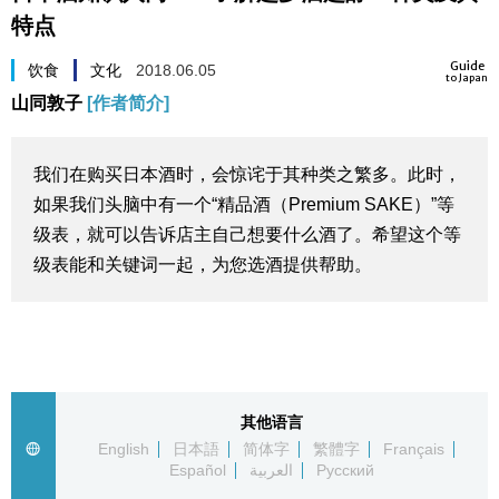
特点
生活与旅游
Guide
饮食
文化
2018.06.05
to Japan
深度报道
山同敦子
[作者简介]
视觉日本
我们在购买日本酒时，会惊诧于其种类之繁多。此时，
如果我们头脑中有一个“精品酒（Premium SAKE）”等
新闻
级表，就可以告诉店主自己想要什么酒了。希望这个等
级表能和关键词一起，为您选酒提供帮助。
话题
日本信息库
日本一瞥
其他语言
English
日本語
简体字
繁體字
Français
Español
العربية
Русский
人物访谈