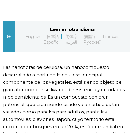
Vida
Guía de Japón
Leer en otro idioma
English
日本語
简体字
繁體字
Français
Español
العربية
Русский
Vídeos e imágenes
En profundidad
Las nanofibras de celulosa, un nanocompuesto
desarrollado a partir de la celulosa, principal
Más
componente de los vegetales, está siendo objeto de
gran atención por su liviandad, resistencia y cualidades
Noticias
official SNS
medioambientales. Es un compuesto con gran
potencial, que está siendo usado ya en artículos tan
Datos de Japón
variados como pañales para adultos, pantallas,
automóviles, o aviones. Japón, cuyo territorio está
cubierto por bosques en un 70 %, es líder mundial en
Fragmentos de Japón