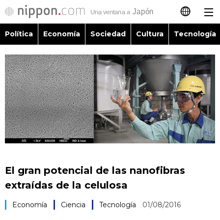
Política
Economía
Sociedad
Cultura
Tecnología
日本語
English
简体字
Política
繁體字
Economía
Français
Sociedad
العربية
El gran potencial de las nanofibras
Cultura
extraídas de la celulosa
Русский
Economía
Ciencia
Tecnología
01/08/2016
Tecnología