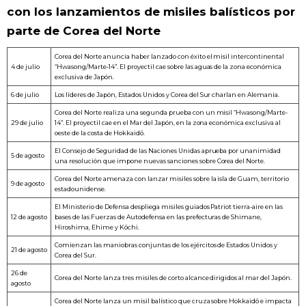
con los lanzamientos de misiles balísticos por
parte de Corea del Norte
Corea del Norte anuncia haber lanzado con éxito el misil intercontinental
4 de julio
“Hwasong/Marte-14”. El proyectil cae sobre las aguas de la zona económica
exclusiva de Japón.
6 de julio
Los líderes de Japón, Estados Unidos y Corea del Sur charlan en Alemania.
Corea del Norte realiza una segunda prueba con un misil “Hwasong/Marte-
29 de julio
14”. El proyectil cae en el Mar del Japón, en la zona económica exclusiva al
oeste de la costa de Hokkaidō.
El Consejo de Seguridad de las Naciones Unidas aprueba por unanimidad
5 de agosto
una resolución que impone nuevas sanciones sobre Corea del Norte.
Corea del Norte amenaza con lanzar misiles sobre la isla de Guam, territorio
9 de agosto
estadounidense.
El Ministerio de Defensa despliega misiles guiados Patriot tierra-aire en las
12 de agosto
bases de las Fuerzas de Autodefensa en las prefecturas de Shimane,
Hiroshima, Ehime y Kōchi.
Comienzan las maniobras conjuntas de los ejércitos de Estados Unidos y
21 de agosto
Corea del Sur.
26 de
Corea del Norte lanza tres misiles de corto alcance dirigidos al mar del Japón.
agosto
Corea del Norte lanza un misil balístico que cruza sobre Hokkaidō e impacta