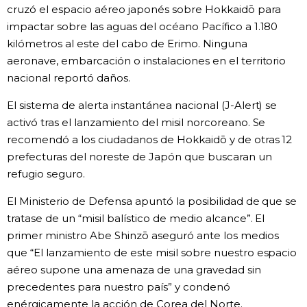
cruzó el espacio aéreo japonés sobre Hokkaidō para
Gente
impactar sobre las aguas del océano Pacífico a 1.180
kilómetros al este del cabo de Erimo. Ninguna
aeronave, embarcación o instalaciones en el territorio
Blog
nacional reportó daños.
Tokio
El sistema de alerta instantánea nacional (J-Alert) se
activó tras el lanzamiento del misil norcoreano. Se
recomendó a los ciudadanos de Hokkaidō y de otras 12
Avisos
prefecturas del noreste de Japón que buscaran un
refugio seguro.
El Ministerio de Defensa apuntó la posibilidad de que se
tratase de un “misil balístico de medio alcance”. El
primer ministro Abe Shinzō aseguró ante los medios
que “El lanzamiento de este misil sobre nuestro espacio
aéreo supone una amenaza de una gravedad sin
precedentes para nuestro país” y condenó
enérgicamente la acción de Corea del Norte.