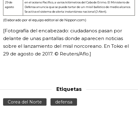
29 de
en el océano Pacífico, a varios kilómetros del Cabo de Erimo. El Ministerio de
agosto
Defensa anuncia que se puede tartar de un misil balístico de medio alcance.
Se activa el sistema de alerta instantánea nacional (J-Alert).
(Elaborado por el equipo editorial de Nippon.com)
[Fotografía del encabezado: ciudadanos pasan por
delante de unas pantallas donde aparecen noticias
sobre el lanzamiento del misil norcoreano. En Tokio el
29 de agosto de 2017. © Reuters/Aflo.]
Etiquetas
Corea del Norte
defensa