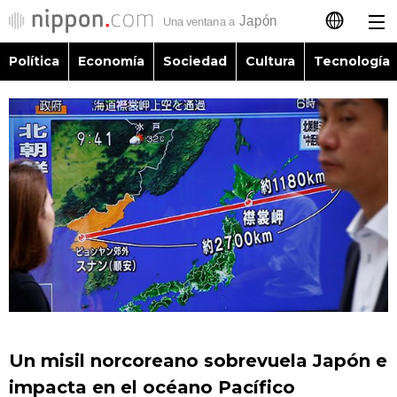
Política
Economía
Sociedad
Cultura
Tecnología
日本語
English
简体字
Política
繁體字
Economía
Français
Sociedad
العربية
Cultura
Русский
Un misil norcoreano sobrevuela Japón e
Tecnología
impacta en el océano Pacífico