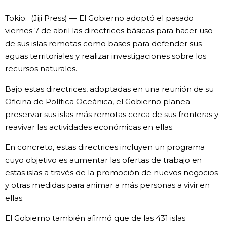
Vida
Tokio. (Jiji Press) — El Gobierno adoptó el pasado
viernes 7 de abril las directrices básicas para hacer uso
de sus islas remotas como bases para defender sus
Guía de Japón
aguas territoriales y realizar investigaciones sobre los
recursos naturales.
Vídeos e imágenes
Bajo estas directrices, adoptadas en una reunión de su
En profundidad
Oficina de Política Oceánica, el Gobierno planea
preservar sus islas más remotas cerca de sus fronteras y
reavivar las actividades económicas en ellas.
Más
En concreto, estas directrices incluyen un programa
Noticias
cuyo objetivo es aumentar las ofertas de trabajo en
official SNS
estas islas a través de la promoción de nuevos negocios
y otras medidas para animar a más personas a vivir en
Datos de Japón
ellas.
Fragmentos de Japón
El Gobierno también afirmó que de las 431 islas