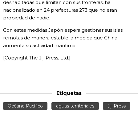
deshabitadas que limitan con sus fronteras, ha
nacionalizado en 24 prefecturas 273 que no eran
Gente
propiedad de nadie.
Blog
Con estas medidas Japón espera gestionar sus islas
remotas de manera estable, a medida que China
aumenta su actividad marítima.
Tokio
[Copyright The Jiji Press, Ltd.]
Avisos
Etiquetas
Océano Pacífico
aguas territoriales
Jiji Press