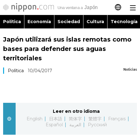
Política
Economía
Sociedad
Cultura
Tecnología
日本語
Japón utilizará sus islas remotas como
English
bases para defender sus aguas
简体字
territoriales
Política
Noticias
Política
10/04/2017
繁體字
Economía
Français
Sociedad
العربية
Leer en otro idioma
Cultura
Русский
English
日本語
简体字
繁體字
Français
Español
العربية
Русский
Tecnología