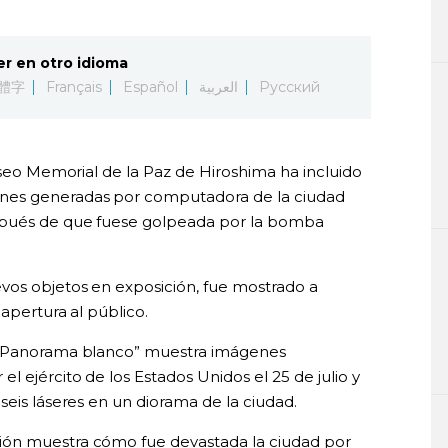
er en otro idioma
體字
Français
Español
العربية
Русский
Museo Memorial de la Paz de Hiroshima ha incluido
nes generadas por computadora de la ciudad
spués de que fuese golpeada por la bomba
vos objetos en exposición, fue mostrado a
 apertura al público.
o “Panorama blanco” muestra imágenes
l ejército de los Estados Unidos el 25 de julio y
seis láseres en un diorama de la ciudad.
ión muestra cómo fue devastada la ciudad por