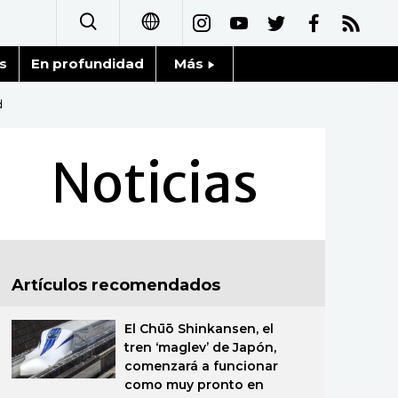
s
En profundidad
Más
日本語
Noticias
d
English
Datos de Japón
Noticias
简体字
Fragmentos de Japón
繁體字
Gente
Français
Artículos recomendados
Blog
العربية
El Chūō Shinkansen, el
Tokio
Русский
tren ‘maglev’ de Japón,
comenzará a funcionar
Avisos
como muy pronto en