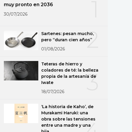
1
muy pronto en 2036
30/07/2026
2
Sartenes: pesan mucho,
pero “duran cien años”
01/08/2026
Teteras de hierro y
coladores de té: la belleza
3
propia de la artesanía de
Iwate
18/07/2026
‘La historia de Kaho’, de
Murakami Haruki: una
obra sobre las tensiones
4
entre una madre y una
hija