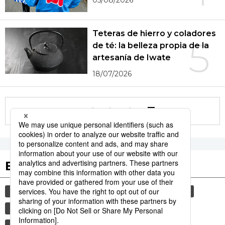
Teteras de hierro y coladores
5
de té: la belleza propia de la
artesanía de Iwate
18/07/2026
More in this series
Etiquetas destacadas
cultura
gastronomía
sociedad
vida
economía
comida
jiji press