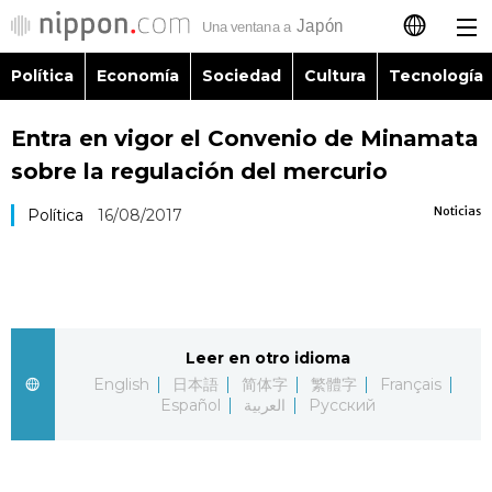
Política
Economía
Sociedad
Cultura
Tecnología
日本語
Entra en vigor el Convenio de Minamata
English
sobre la regulación del mercurio
简体字
Política
Noticias
Política
16/08/2017
繁體字
Economía
Français
Sociedad
Leer en otro idioma
العربية
English
日本語
简体字
繁體字
Français
Cultura
Español
العربية
Русский
Русский
Tecnología