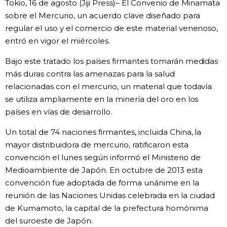
Tokio, 16 de agosto (Jiji Press)– El Convenio de Minamata
Vida
sobre el Mercurio, un acuerdo clave diseñado para
regular el uso y el comercio de este material venenoso,
entró en vigor el miércoles.
Guía de Japón
Bajo este tratado los países firmantes tomarán medidas
Vídeos e imágenes
más duras contra las amenazas para la salud
relacionadas con el mercurio, un material que todavía
se utiliza ampliamente en la minería del oro en los
En profundidad
países en vías de desarrollo.
Más
Un total de 74 naciones firmantes, incluida China, la
mayor distribuidora de mercurio, ratificaron esta
convención el lunes según informó el Ministerio de
Noticias
official SNS
Medioambiente de Japón. En octubre de 2013 esta
convención fue adoptada de forma unánime en la
Datos de Japón
reunión de las Naciones Unidas celebrada en la ciudad
de Kumamoto, la capital de la prefectura homónima
Fragmentos de Japón
del suroeste de Japón.