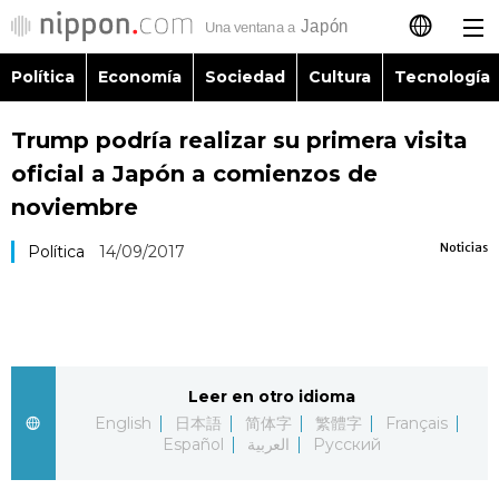
Política
Economía
Sociedad
Cultura
Tecnología
日本語
Trump podría realizar su primera visita
English
oficial a Japón a comienzos de
简体字
noviembre
Política
Noticias
Política
14/09/2017
繁體字
Economía
Français
Sociedad
العربية
Leer en otro idioma
Cultura
Русский
English
日本語
简体字
繁體字
Français
Español
العربية
Русский
Tecnología