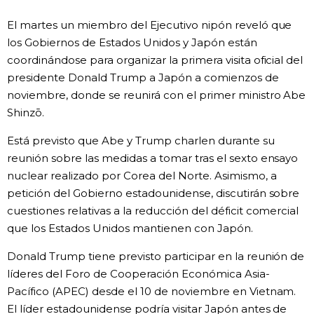
Vida
El martes un miembro del Ejecutivo nipón reveló que
los Gobiernos de Estados Unidos y Japón están
coordinándose para organizar la primera visita oficial del
Guía de Japón
presidente Donald Trump a Japón a comienzos de
noviembre, donde se reunirá con el primer ministro Abe
Vídeos e imágenes
Shinzō.
En profundidad
Está previsto que Abe y Trump charlen durante su
reunión sobre las medidas a tomar tras el sexto ensayo
nuclear realizado por Corea del Norte. Asimismo, a
Más
petición del Gobierno estadounidense, discutirán sobre
cuestiones relativas a la reducción del déficit comercial
Noticias
official SNS
que los Estados Unidos mantienen con Japón.
Donald Trump tiene previsto participar en la reunión de
Datos de Japón
líderes del Foro de Cooperación Económica Asia-
Pacífico (APEC) desde el 10 de noviembre en Vietnam.
Fragmentos de Japón
El líder estadounidense podría visitar Japón antes de