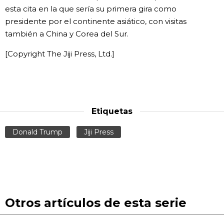
esta cita en la que sería su primera gira como
Gente
presidente por el continente asiático, con visitas
también a China y Corea del Sur.
Blog
[Copyright The Jiji Press, Ltd.]
Tokio
Avisos
Etiquetas
Donald Trump
Jiji Press
Otros artículos de esta serie